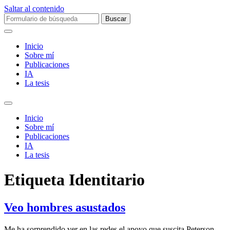
Saltar al contenido
Buscar:
Inicio
Sobre mí­
Publicaciones
IA
La tesis
Alternar
el
Inicio
campo
Sobre mí­
de
Publicaciones
búsqueda
IA
La tesis
Etiqueta
Identitario
Veo hombres asustados
Me ha sorprendido ver en las redes el apoyo que suscita Peterson.