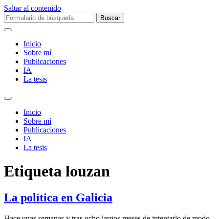
Saltar al contenido
Buscar:
Inicio
Sobre mí­
Publicaciones
IA
La tesis
Alternar
el
Inicio
campo
Sobre mí­
de
Publicaciones
búsqueda
IA
La tesis
Etiqueta
louzan
La política en Galicia
Hace unas semanas y tras ocho largos meses de intentarlo de modo