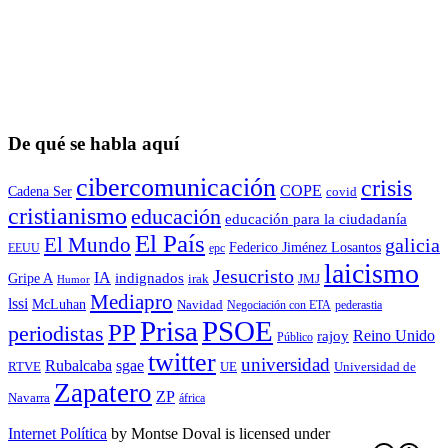
De qué se habla aquí
cibercomunicación
crisis
COPE
Cadena Ser
covid
cristianismo
educación
educación para la ciudadaní­a
El País
El Mundo
galicia
Federico Jiménez Losantos
EEUU
epc
laicismo
Jesucristo
IA
Gripe A
indignados
irak
JMJ
Humor
Mediapro
lssi
McLuhan
Navidad
Negociación con ETA
pederastia
Prisa
PSOE
PP
periodistas
Reino Unido
rajoy
Público
twitter
universidad
sgae
Rubalcaba
RTVE
UE
Universidad de
Zapatero
ZP
Navarra
áfrica
Internet Política
by
Montse Doval
is licensed under