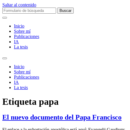
Saltar al contenido
Buscar:
Inicio
Sobre mí­
Publicaciones
IA
La tesis
Alternar
el
Inicio
campo
Sobre mí­
de
Publicaciones
búsqueda
IA
La tesis
Etiqueta
papa
El nuevo documento del Papa Francisco
El enlace a la exhortación apostólica está aquí: Evangelii Gaudium: