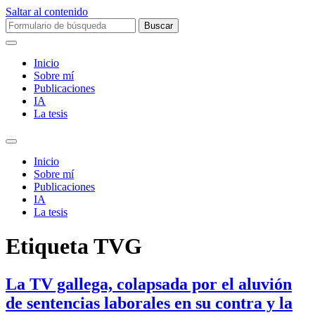
Saltar al contenido
Buscar:
Inicio
Sobre mí­
Publicaciones
IA
La tesis
Alternar
el
Inicio
campo
Sobre mí­
de
Publicaciones
búsqueda
IA
La tesis
Etiqueta
TVG
La TV gallega, colapsada por el aluvión
de sentencias laborales en su contra y la