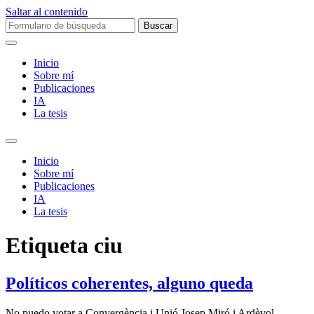
Saltar al contenido
Buscar:
Inicio
Sobre mí­
Publicaciones
IA
La tesis
Alternar
el
Inicio
campo
Sobre mí­
de
Publicaciones
búsqueda
IA
La tesis
Etiqueta
ciu
Políticos coherentes, alguno queda
No puedo votar a Convergència i Unió Josep Miró i Ardèvol