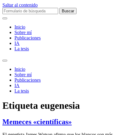
Saltar al contenido
Buscar:
Inicio
Sobre mí­
Publicaciones
IA
La tesis
Alternar
el
Inicio
campo
Sobre mí­
de
Publicaciones
búsqueda
IA
La tesis
Etiqueta
eugenesia
Memeces «cientí­ficas»
El genetista James Watson afirma que los blancos son más