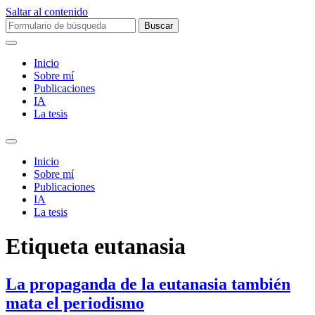
Saltar al contenido
Buscar:
Inicio
Sobre mí­
Publicaciones
IA
La tesis
Alternar
el
Inicio
campo
Sobre mí­
de
Publicaciones
búsqueda
IA
La tesis
Etiqueta
eutanasia
La propaganda de la eutanasia también
mata el periodismo