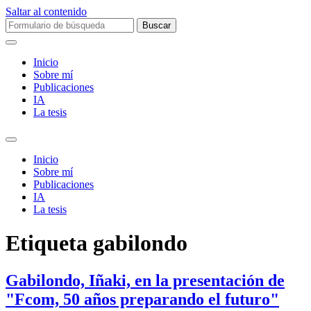
Saltar al contenido
Buscar:
Inicio
Sobre mí­
Publicaciones
IA
La tesis
Alternar
el
Inicio
campo
Sobre mí­
de
Publicaciones
búsqueda
IA
La tesis
Etiqueta
gabilondo
Gabilondo, Iñaki, en la presentación de
"Fcom, 50 años preparando el futuro"