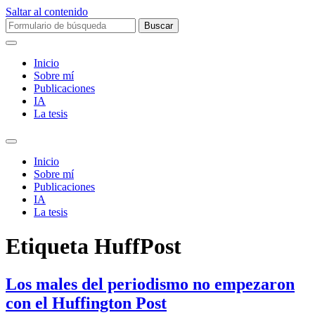
Saltar al contenido
Buscar:
Inicio
Sobre mí­
Publicaciones
IA
La tesis
Alternar
el
Inicio
campo
Sobre mí­
de
Publicaciones
búsqueda
IA
La tesis
Etiqueta
HuffPost
Los males del periodismo no empezaron
con el Huffington Post