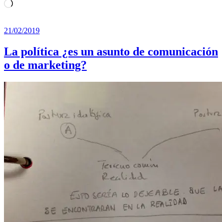
Cargando...
21/02/2019
La política ¿es un asunto de comunicación
o de marketing?