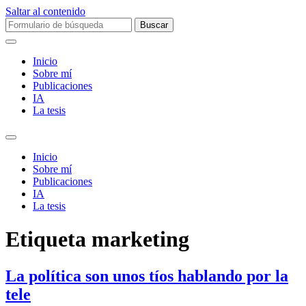
Saltar al contenido
Buscar:
Inicio
Sobre mí­
Publicaciones
IA
La tesis
Alternar
el
Inicio
campo
Sobre mí­
de
Publicaciones
búsqueda
IA
La tesis
Etiqueta
marketing
La política son unos tíos hablando por la
tele