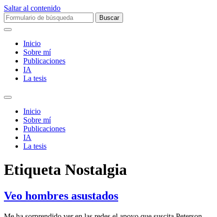
Saltar al contenido
Buscar:
Inicio
Sobre mí­
Publicaciones
IA
La tesis
Alternar
el
Inicio
campo
Sobre mí­
de
Publicaciones
búsqueda
IA
La tesis
Etiqueta
Nostalgia
Veo hombres asustados
Me ha sorprendido ver en las redes el apoyo que suscita Peterson.