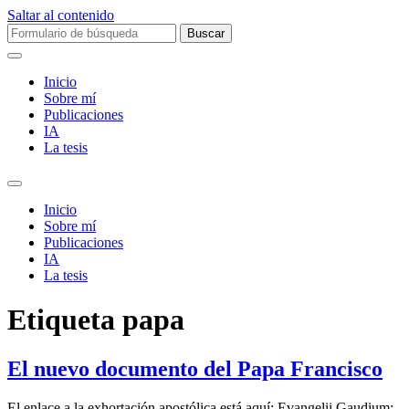
Saltar al contenido
Buscar:
Inicio
Sobre mí­
Publicaciones
IA
La tesis
Alternar
el
Inicio
campo
Sobre mí­
de
Publicaciones
búsqueda
IA
La tesis
Etiqueta
papa
El nuevo documento del Papa Francisco
El enlace a la exhortación apostólica está aquí: Evangelii Gaudium: