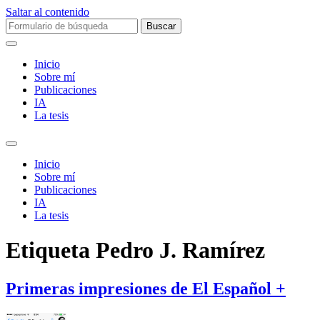
Saltar al contenido
Buscar:
Inicio
Sobre mí­
Publicaciones
IA
La tesis
Alternar
el
Inicio
campo
Sobre mí­
de
Publicaciones
búsqueda
IA
La tesis
Etiqueta
Pedro J. Ramírez
Primeras impresiones de El Español +