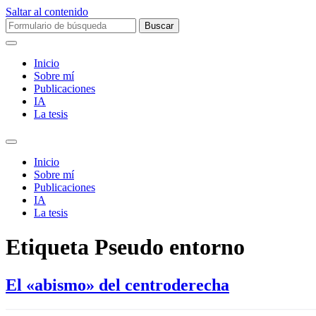
Saltar al contenido
Buscar:
Inicio
Sobre mí­
Publicaciones
IA
La tesis
Alternar
el
Inicio
campo
Sobre mí­
de
Publicaciones
búsqueda
IA
La tesis
Etiqueta
Pseudo entorno
El «abismo» del centroderecha