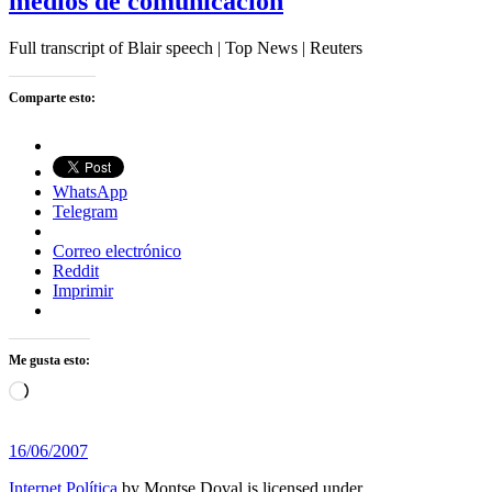
medios de comunicación
Full transcript of Blair speech | Top News | Reuters
Comparte esto:
WhatsApp
Telegram
Correo electrónico
Reddit
Imprimir
Me gusta esto:
Cargando...
16/06/2007
Internet Política
by
Montse Doval
is licensed under