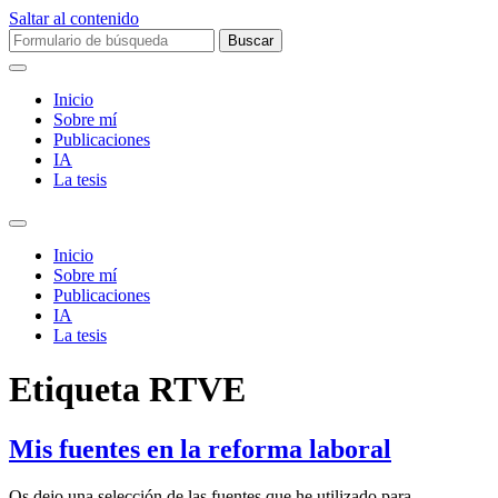
Saltar al contenido
Buscar:
Inicio
Sobre mí­
Publicaciones
IA
La tesis
Alternar
el
Inicio
campo
Sobre mí­
de
Publicaciones
búsqueda
IA
La tesis
Etiqueta
RTVE
Mis fuentes en la reforma laboral
Os dejo una selección de las fuentes que he utilizado para