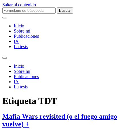
Saltar al contenido
Buscar:
Inicio
Sobre mí­
Publicaciones
IA
La tesis
Alternar
el
Inicio
campo
Sobre mí­
de
Publicaciones
búsqueda
IA
La tesis
Etiqueta
TDT
Mafia Wars revisited (o el fuego amigo
vuelve) +