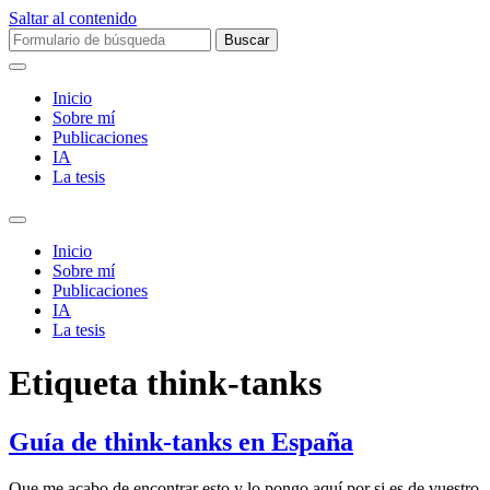
Saltar al contenido
Buscar:
Inicio
Sobre mí­
Publicaciones
IA
La tesis
Alternar
el
Inicio
campo
Sobre mí­
de
Publicaciones
búsqueda
IA
La tesis
Etiqueta
think-tanks
Guía de think-tanks en España
Que me acabo de encontrar esto y lo pongo aquí por si es de vuestro