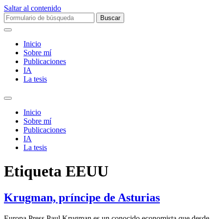
Saltar al contenido
Buscar:
Inicio
Sobre mí­
Publicaciones
IA
La tesis
Alternar
el
Inicio
campo
Sobre mí­
de
Publicaciones
búsqueda
IA
La tesis
Etiqueta
EEUU
Krugman, príncipe de Asturias
Europa Press Paul Krugman es un conocido economista que desde