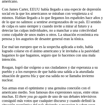
americano.
Con James Carter, EEUU había llegado a una especie de depresión
social en la que los americanos se miraban con vergüenza a sí
mismos. Habían llegado a lo que llegamos los españoles hace años y
de lo que no salimos: a sentirse avergonzados de su país. El sentido
de culpa es sano siempre y cuando invite a mirar al futuro y a
detectar las culpas individuales, no a manchar a una colectividad
como culpable de unos males u otros. La situación económica era
penosa y los augurios de desastre general eran la tónica.
Ese mal tan europeo que es la sospecha aplicada a todo, había
logrado colarse en el ánimo americano y le invitaba a la pasividad:
hagamos lo que hagamos, seguro que lo hacemos con una mala
intención.
Reagan, logró dar oxígeno a sus ciudadanos y dar esperanza a su
pueblo y a los europeos de que había una salida a la aturullada
situación de guerra fría y que esa salida no se llamaba invierno
nuclear.
Sus armas eran el optimismo y una genuina conexión con el
americano medio. Son famosas dos expresiones suyas, entre otras
muchas. El
there you go again
de uno de sus debates televisivos
consiguió más votos que cualquier discurso y cuando definió la
situación económica del país diciendo
a recession is when your