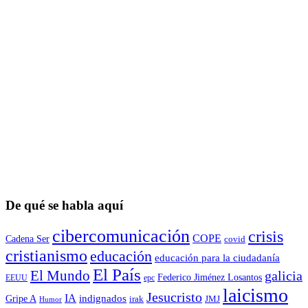
De qué se habla aquí
cibercomunicación
crisis
COPE
Cadena Ser
covid
cristianismo
educación
educación para la ciudadaní­a
El País
El Mundo
galicia
Federico Jiménez Losantos
EEUU
epc
laicismo
Jesucristo
IA
Gripe A
indignados
irak
JMJ
Humor