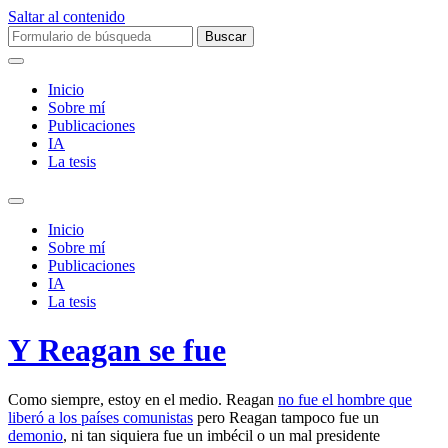
Saltar al contenido
Buscar:
Inicio
Sobre mí­
Publicaciones
IA
La tesis
Alternar
el
Inicio
campo
Sobre mí­
de
Publicaciones
búsqueda
IA
La tesis
Y Reagan se fue
Como siempre, estoy en el medio. Reagan
no fue el hombre que
liberó a los países comunistas
pero Reagan tampoco fue un
demonio
, ni tan siquiera fue un imbécil o un mal presidente