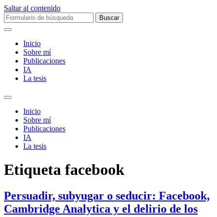
Saltar al contenido
Buscar:
Inicio
Sobre mí­
Publicaciones
IA
La tesis
Alternar
el
Inicio
campo
Sobre mí­
de
Publicaciones
búsqueda
IA
La tesis
Etiqueta
facebook
Persuadir, subyugar o seducir: Facebook,
Cambridge Analytica y el delirio de los