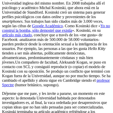
Universidad inglesa del mismo nombre. En 2008 trabajaba allí el
psicólogo y académico Michal Kosinski, que ahora está en la
Universidad de Standford. Kosinski creó un sistema para generar
perfiles psicológicos con datos
online
y provenientes de los
smartphones
. Sus trabajos han sido citados más de 3.000 veces,
según las cifras de
Google Académico
. Como Kosinski dice «
Yo no
construí la bomba, sólo demostré que existía
«. Kosinski, en su
artículo más citado
, concluye que a través de los «me gusta» de
Facebook -analizaron más de 500.000 de 58.000 voluntarios-
pueden predecir desde la orientación sexual a la inteligencia de los
usuarios. Por ejemplo, las personas a las que les gusta
Hello Kitty
tienden a ser más abiertas, políticamente demócratas,
afroamericanas, predominantemente cristianas y más bien
jóvenes.
Un compañero de facultad, Aleksandr Kogan, se puso en
contacto con SCL y consiguió reproducir (o copiar) el modelo de
Kosinski con su oposición. Se produjo un conflicto que terminó con
Kogan fuera de la Universidad, aunque no por mucho tiempo. Se ha
cambiado el apellido y ahora sigue en Cambridge siendo el
profesor
Spectre
(humor británico, supongo).
Déjenme que me pare, y les invite a pararse, un momento en este
aspecto: la denostada Universidad habitada por denostados
investigadores es, al final, la vaca ordeñada por desaprensivos que
copian ideas que no han sido pensadas para ser comercializadas.
Kosinski terminaba su artículo académico refriéndose a los