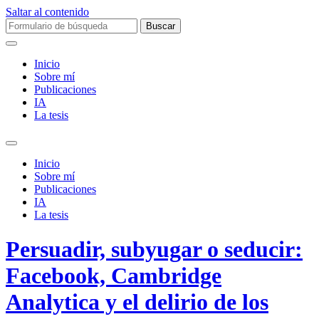
Saltar al contenido
Buscar:
Inicio
Sobre mí­
Publicaciones
IA
La tesis
Alternar
el
Inicio
campo
Sobre mí­
de
Publicaciones
búsqueda
IA
La tesis
Persuadir, subyugar o seducir:
Facebook, Cambridge
Analytica y el delirio de los