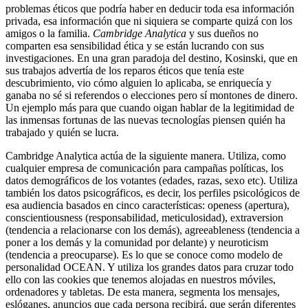
problemas éticos que podría haber en deducir toda esa información
privada, esa información que ni siquiera se comparte quizá con los
amigos o la familia.
Cambridge Analytica
y sus dueños no
comparten esa sensibilidad ética y se están lucrando con sus
investigaciones. En una gran paradoja del destino, Kosinski, que en
sus trabajos advertía de los reparos éticos que tenía este
descubrimiento, vio cómo alguien lo aplicaba, se enriquecía y
ganaba no sé si referendos o elecciones pero sí montones de dinero.
Un ejemplo más para que cuando oigan hablar de la legitimidad de
las inmensas fortunas de las nuevas tecnologías piensen quién ha
trabajado y quién se lucra.
Cambridge Analytica actúa de la siguiente manera. Utiliza, como
cualquier empresa de comunicación para campañas políticas, los
datos demográficos de los votantes (edades, razas, sexo etc). Utiliza
también los datos psicográficos, es decir, los perfiles psicológicos de
esa audiencia basados en cinco características: openess (apertura),
conscientiousness (responsabilidad, meticulosidad), extraversion
(tendencia a relacionarse con los demás), agreeableness (tendencia a
poner a los demás y la comunidad por delante) y neuroticism
(tendencia a preocuparse). Es lo que se conoce como modelo de
personalidad OCEAN. Y utiliza los grandes datos para cruzar todo
ello con las cookies que tenemos alojadas en nuestros móviles,
ordenadores y tabletas. De esta manera, segmenta los mensajes,
eslóganes, anuncios que cada persona recibirá, que serán diferentes