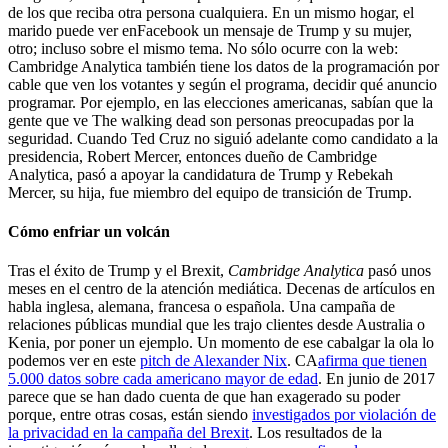
de los que reciba otra persona cualquiera. En un mismo hogar, el
marido puede ver enFacebook un mensaje de Trump y su mujer,
otro; incluso sobre el mismo tema. No sólo ocurre con la web:
Cambridge Analytica también tiene los datos de la programación por
cable que ven los votantes y según el programa, decidir qué anuncio
programar. Por ejemplo, en las elecciones americanas, sabían que la
gente que ve The walking dead son personas preocupadas por la
seguridad.
Cuando Ted Cruz no siguió adelante como candidato a la
presidencia, Robert Mercer, entonces dueño de Cambridge
Analytica, pasó a apoyar la candidatura de Trump y Rebekah
Mercer, su hija, fue miembro del equipo de transición de Trump.
Cómo enfriar un volcán
Tras el éxito de Trump y el Brexit,
Cambridge Analytica
pasó unos
meses en el centro de la atención mediática. Decenas de artículos en
habla inglesa, alemana, francesa o española. Una campaña de
relaciones públicas mundial que les trajo clientes desde Australia o
Kenia, por poner un ejemplo. Un momento de ese cabalgar la ola lo
podemos ver en este
pitch de Alexander Nix
. CA
afirma que tienen
5.000 datos sobre cada americano mayor de edad
. En junio de 2017
parece que se han dado cuenta de que han exagerado su poder
porque, entre otras cosas, están siendo
investigados por violación de
la privacidad en la campaña del Brexit
. Los resultados de la