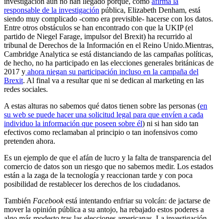
investigación aún no han llegado porque, como
afirma la
responsable de la investigación
pública, Elizabeth Denham, está
siendo muy complicado -como era previsible- hacerse con los datos.
Entre otros obstáculos se han encontrado con que la UKIP (el
partido de Niegel Farage, impulsor del Brexit) ha recurrido al
tribunal de Derechos de la Información en el Reino Unido.
Mientras,
Cambridge Analytica se está distanciando de las campañas políticas,
de hecho, no ha participado en las elecciones generales británicas de
2017 y
ahora niegan su participación incluso en la campaña del
Brexit
. Al final va a resultar que ni se dedican al marketing en las
redes sociales.
A estas alturas no sabemos qué datos tienen sobre las personas (
en
su web se puede hacer una solicitud legal para que envíen a cada
individuo la información que poseen sobre él
) ni si han sido tan
efectivos como reclamaban al principio o tan inofensivos como
pretenden ahora.
Es un ejemplo de que el afán de lucro y la falta de transparencia del
comercio de datos son un riesgo que no sabemos medir. Los estados
están a la zaga de la tecnología y reaccionan tarde y con poca
posibilidad de restablecer los derechos de los ciudadanos.
También
Facebook
está intentando enfriar su volcán: de jactarse de
mover la opinión pública a su antojo, ha rebajado estos poderes a
algo más modesto tras las elecciones americanas. La investigación