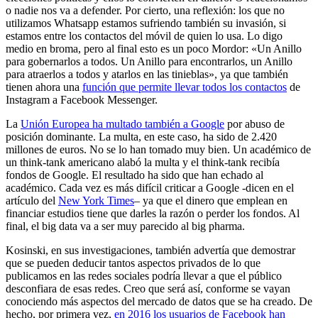
o nadie nos va a defender. Por cierto, una reflexión: los que no
utilizamos Whatsapp estamos sufriendo también su invasión, si
estamos entre los contactos del móvil de quien lo usa. Lo digo
medio en broma, pero al final esto es un poco Mordor: «Un Anillo
para gobernarlos a todos. Un Anillo para encontrarlos, un Anillo
para atraerlos a todos y atarlos en las tinieblas», ya que también
tienen ahora una
función que permite llevar todos los contactos
de
Instagram a Facebook Messenger.
La
Unión Europea ha multado también a Google
por abuso de
posición dominante. La multa, en este caso, ha sido de 2.420
millones de euros. No se lo han tomado muy bien. Un académico de
un think-tank americano alabó la multa y el think-tank recibía
fondos de Google. El resultado ha sido que han echado al
académico. Cada vez es más difícil criticar a Google -dicen en el
artículo del
New York Times
– ya que el dinero que emplean en
financiar estudios tiene que darles la razón o perder los fondos. Al
final, el big data va a ser muy parecido al big pharma.
Kosinski, en sus investigaciones, también advertía que demostrar
que se pueden deducir tantos aspectos privados de lo que
publicamos en las redes sociales podría llevar a que el público
desconfiara de esas redes. Creo que será así, conforme se vayan
conociendo más aspectos del mercado de datos que se ha creado. De
hecho, por primera vez,
en 2016 los usuarios de Facebook han