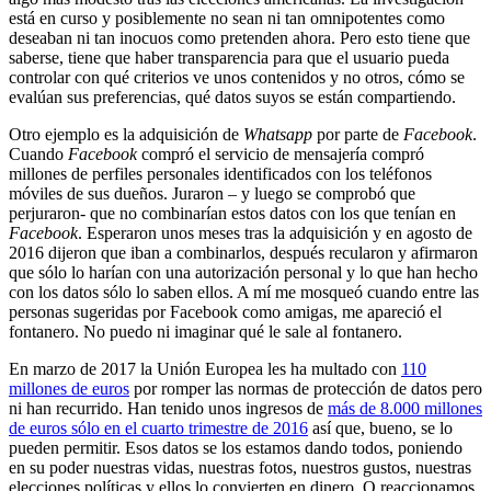
está en curso y posiblemente no sean ni tan omnipotentes como
deseaban ni tan inocuos como pretenden ahora. Pero esto tiene que
saberse, tiene que haber transparencia para que el usuario pueda
controlar con qué criterios ve unos contenidos y no otros, cómo se
evalúan sus preferencias, qué datos suyos se están compartiendo.
Otro ejemplo es la adquisición de
Whatsapp
por parte de
Facebook
.
Cuando
Facebook
compró el servicio de mensajería compró
millones de perfiles personales identificados con los teléfonos
móviles de sus dueños. Juraron – y luego se comprobó que
perjuraron- que no combinarían estos datos con los que tenían en
Facebook
. Esperaron unos meses tras la adquisición y en agosto de
2016 dijeron que iban a combinarlos, después recularon y afirmaron
que sólo lo harían con una autorización personal y lo que han hecho
con los datos sólo lo saben ellos. A mí me mosqueó cuando entre las
personas sugeridas por Facebook como amigas, me apareció el
fontanero. No puedo ni imaginar qué le sale al fontanero.
En marzo de 2017 la Unión Europea les ha multado con
110
millones de euros
por romper las normas de protección de datos pero
ni han recurrido. Han tenido unos ingresos de
más de 8.000 millones
de euros sólo en el cuarto trimestre de 2016
así que, bueno, se lo
pueden permitir. Esos datos se los estamos dando todos, poniendo
en su poder nuestras vidas, nuestras fotos, nuestros gustos, nuestras
elecciones políticas y ellos lo convierten en dinero. O reaccionamos