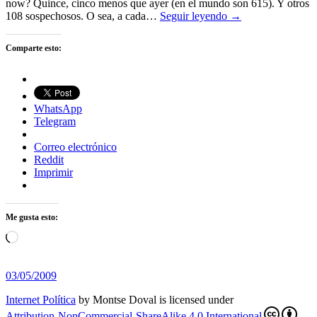
now? Quince, cinco menos que ayer (en el mundo son 615). Y otros
108 sospechosos. O sea, a cada…
Seguir leyendo →
Comparte esto:
WhatsApp
Telegram
Correo electrónico
Reddit
Imprimir
Me gusta esto:
Cargando...
03/05/2009
Internet Política
by
Montse Doval
is licensed under
Attribution-NonCommercial-ShareAlike 4.0 International