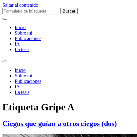
Saltar al contenido
Buscar:
Inicio
Sobre mí­
Publicaciones
IA
La tesis
Alternar
el
Inicio
campo
Sobre mí­
de
Publicaciones
búsqueda
IA
La tesis
Etiqueta
Gripe A
Ciegos que guían a otros ciegos (dos)