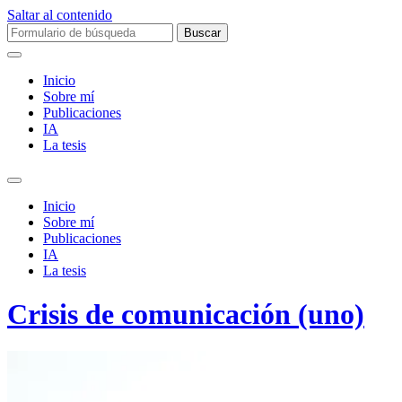
Saltar al contenido
Buscar:
Inicio
Sobre mí­
Publicaciones
IA
La tesis
Alternar
el
Inicio
campo
Sobre mí­
de
Publicaciones
búsqueda
IA
La tesis
Crisis de comunicación (uno)