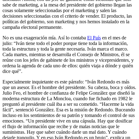
sabe de marketing, a la mesa del presidente del gobierno llegan las
cosas solamente seleccionadas por el marketing y salen las
decisiones seleccionadas con el criterio de vender. El producto, las
políticas del gobierno, son marketing y nos hemos instalado en la
campaña electoral permanente.
No es una exageración mía. Así lo contaba
El País
en el mes de
julio: “Iván tiene todo el poder porque tiene toda la información,
toda la estructura y toda la gente necesaria. Iván marca el marco.
Cada martes, mientras se desarrolla el Consejo de Ministros, él se
reúne con los jefes de gabinete de los ministros y vicepresidentes, y
ordena la agenda de cada uno de ellos: quién viaja a dónde y quién
dice qué”.
Especialmente inquietante es este párrafo: “Iván Redondo es más
que un asesor. Es el hombre del presidente. Su cabeza, boca y oídos.
Julio Feo, el hombre de confianza de Felipe González que diseñó la
moderna estructura de La Moncloa, cuando fue fichado en 1982 le
preguntó al presidente cuál iba a ser su cometido. “Hacerme la vida
fácil”, sentenció González. Esa es la misión de Redondo. Buceando
incluso en los sentimientos de su patrón y tomando el control de sus
emociones. “Un presidente vive en una cápsula. Hay que dosificar
el flujo de información que recibe y de malas noticias que le
suministras. Hay que saber cuándo darle un mal dato. Y cuándo
dejarle tranquilo. Y en eso Iván Redondo es un brujo”, explica un