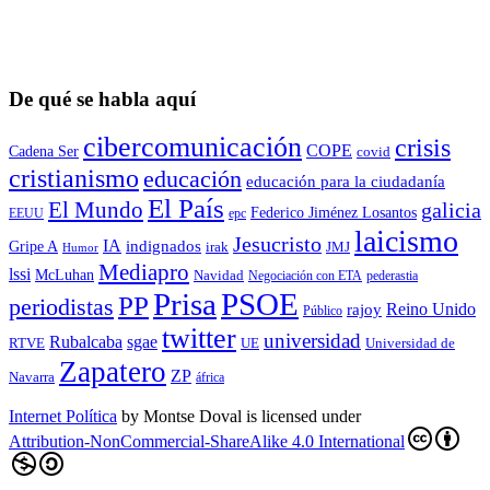
De qué se habla aquí
cibercomunicación
crisis
COPE
Cadena Ser
covid
cristianismo
educación
educación para la ciudadaní­a
El País
El Mundo
galicia
Federico Jiménez Losantos
EEUU
epc
laicismo
Jesucristo
IA
Gripe A
indignados
irak
JMJ
Humor
Mediapro
lssi
McLuhan
Navidad
Negociación con ETA
pederastia
Prisa
PSOE
PP
periodistas
Reino Unido
rajoy
Público
twitter
universidad
sgae
Rubalcaba
RTVE
UE
Universidad de
Zapatero
ZP
Navarra
áfrica
Internet Política
by
Montse Doval
is licensed under
Attribution-NonCommercial-ShareAlike 4.0 International