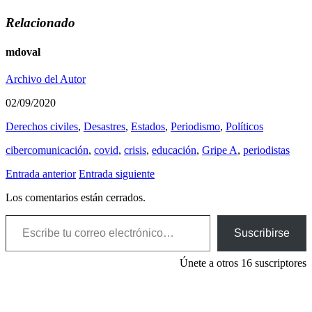
Relacionado
mdoval
Archivo del Autor
02/09/2020
Derechos civiles
,
Desastres
,
Estados
,
Periodismo
,
Polí­ticos
cibercomunicación
,
covid
,
crisis
,
educación
,
Gripe A
,
periodistas
Entrada anterior
Entrada siguiente
Los comentarios están cerrados.
Escribe tu correo electrónico…
Suscribirse
Únete a otros 16 suscriptores