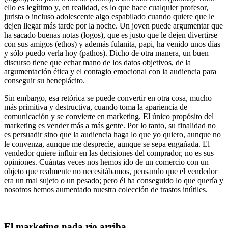
ello es legítimo y, en realidad, es lo que hace cualquier profesor,
jurista o incluso adolescente algo espabilado cuando quiere que le
dejen llegar más tarde por la noche. Un joven puede argumentar que
ha sacado buenas notas (logos), que es justo que le dejen divertirse
con sus amigos (ethos) y además fulanita, papi, ha venido unos días
y sólo puedo verla hoy (pathos). Dicho de otra manera, un buen
discurso tiene que echar mano de los datos objetivos, de la
argumentación ética y el contagio emocional con la audiencia para
conseguir su beneplácito.
Sin embargo, esa retórica se puede convertir en otra cosa, mucho
más primitiva y destructiva, cuando toma la apariencia de
comunicación y se convierte en marketing. El único propósito del
marketing es vender más a más gente. Por lo tanto, su finalidad no
es persuadir sino que la audiencia haga lo que yo quiero, aunque no
le convenza, aunque me desprecie, aunque se sepa engañada. El
vendedor quiere influir en las decisiones del comprador, no es sus
opiniones. Cuántas veces nos hemos ido de un comercio con un
objeto que realmente no necesitábamos, pensando que el vendedor
era un mal sujeto o un pesado; pero él ha conseguido lo que quería y
nosotros hemos aumentado nuestra colección de trastos inútiles.
El marketing nada río arriba