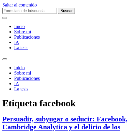
Saltar al contenido
Buscar:
Inicio
Sobre mí­
Publicaciones
IA
La tesis
Alternar
el
Inicio
campo
Sobre mí­
de
Publicaciones
búsqueda
IA
La tesis
Etiqueta
facebook
Persuadir, subyugar o seducir: Facebook,
Cambridge Analytica y el delirio de los