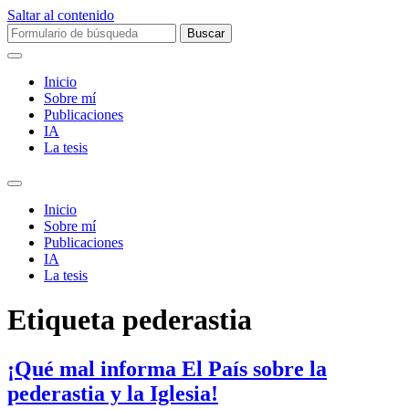
Saltar al contenido
Buscar:
Inicio
Sobre mí­
Publicaciones
IA
La tesis
Alternar
el
Inicio
campo
Sobre mí­
de
Publicaciones
búsqueda
IA
La tesis
Etiqueta
pederastia
¡Qué mal informa El País sobre la
pederastia y la Iglesia!