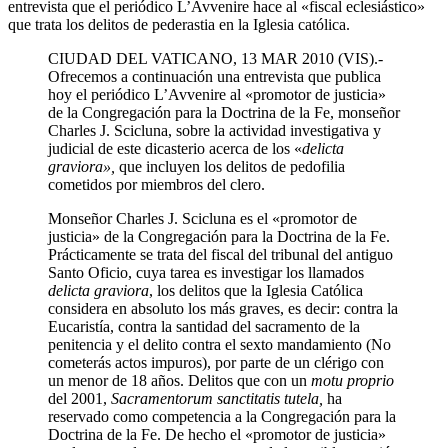
entrevista que el periódico L’Avvenire hace al «fiscal eclesiástico»
que trata los delitos de pederastia en la Iglesia católica.
CIUDAD DEL VATICANO, 13 MAR 2010 (VIS).-
Ofrecemos a continuación una entrevista que publica
hoy el periódico L’Avvenire al «promotor de justicia»
de la Congregación para la Doctrina de la Fe, monseñor
Charles J. Scicluna, sobre la actividad investigativa y
judicial de este dicasterio acerca de los «
delicta
graviora»,
que incluyen los delitos de pedofilia
cometidos por miembros del clero.
Monseñor Charles J. Scicluna es el «promotor de
justicia» de la Congregación para la Doctrina de la Fe.
Prácticamente se trata del fiscal del tribunal del antiguo
Santo Oficio, cuya tarea es investigar los llamados
delicta graviora
, los delitos que la Iglesia Católica
considera en absoluto los más graves, es decir: contra la
Eucaristía, contra la santidad del sacramento de la
penitencia y el delito contra el sexto mandamiento (No
cometerás actos impuros), por parte de un clérigo con
un menor de 18 años. Delitos que con un
motu proprio
del 2001,
Sacramentorum sanctitatis tutela,
ha
reservado como competencia a la Congregación para la
Doctrina de la Fe. De hecho el «promotor de justicia»