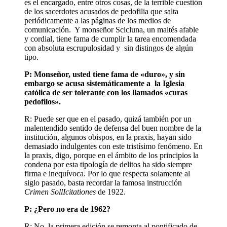
es el encargado, entre otros cosas, de la terrible cuestión
de los sacerdotes acusados de pedofilia que salta
periódicamente a las páginas de los medios de
comunicación. Y monseñor Scicluna, un maltés afable
y cordial, tiene fama de cumplir la tarea encomendada
con absoluta escrupulosidad y sin distingos de algún
tipo.
P: Monseñor, usted tiene fama de «duro», y sin
embargo se acusa sistemáticamente a la Iglesia
católica de ser tolerante con los llamados «curas
pedofilos».
R: Puede ser que en el pasado, quizá también por un
malentendido sentido de defensa del buen nombre de la
institución, algunos obispos, en la praxis, hayan sido
demasiado indulgentes con este tristísimo fenómeno. En
la praxis, digo, porque en el ámbito de los principios la
condena por esta tipología de delitos ha sido siempre
firma e inequívoca. Por lo que respecta solamente al
siglo pasado, basta recordar la famosa instrucción
Crimen SollIcitationes
de 1922.
P: ¿Pero no era de 1962?
R: No, la primera edición se remonta al pontificado de