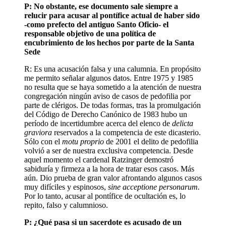
P: No obstante, ese documento sale siempre a
relucir para acusar al pontífice actual de haber sido
-como prefecto del antiguo Santo Oficio- el
responsable objetivo de una política de
encubrimiento de los hechos por parte de la Santa
Sede
R: Es una acusación falsa y una calumnia. En propósito
me permito señalar algunos datos. Entre 1975 y 1985
no resulta que se haya sometido a la atención de nuestra
congregación ningún aviso de casos de pedofilia por
parte de clérigos. De todas formas, tras la promulgación
del Código de Derecho Canónico de 1983 hubo un
período de incertidumbre acerca del elenco de
delicta
graviora
reservados a la competencia de este dicasterio.
Sólo con el
motu proprio
de 2001 el delito de pedofilia
volvió a ser de nuestra exclusiva competencia. Desde
aquel momento el cardenal Ratzinger demostró
sabiduría y firmeza a la hora de tratar esos casos. Más
aún. Dio prueba de gran valor afrontando algunos casos
muy difíciles y espinosos,
sine acceptione personarum.
Por lo tanto, acusar al pontífice de ocultación es, lo
repito, falso y calumnioso.
P: ¿Qué pasa si un sacerdote es acusado de un