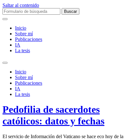
Saltar al contenido
Buscar:
Inicio
Sobre mí­
Publicaciones
IA
La tesis
Alternar
el
Inicio
campo
Sobre mí­
de
Publicaciones
búsqueda
IA
La tesis
Pedofilia de sacerdotes
católicos: datos y fechas
El servicio de Información del Vaticano se hace eco hoy de la