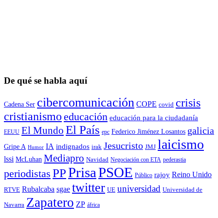
De qué se habla aquí
cibercomunicación
crisis
COPE
Cadena Ser
covid
cristianismo
educación
educación para la ciudadaní­a
El País
El Mundo
galicia
Federico Jiménez Losantos
EEUU
epc
laicismo
Jesucristo
IA
Gripe A
indignados
irak
JMJ
Humor
Mediapro
lssi
McLuhan
Navidad
Negociación con ETA
pederastia
Prisa
PSOE
PP
periodistas
Reino Unido
rajoy
Público
twitter
universidad
sgae
Rubalcaba
RTVE
UE
Universidad de
Zapatero
ZP
Navarra
áfrica