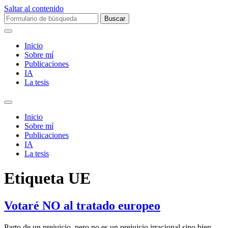
Saltar al contenido
Buscar:
Inicio
Sobre mí­
Publicaciones
IA
La tesis
Alternar
el
Inicio
campo
Sobre mí­
de
Publicaciones
búsqueda
IA
La tesis
Etiqueta
UE
Votaré NO al tratado europeo
Parto de un prejuicio, pero no es un prejuicio irracional sino bien