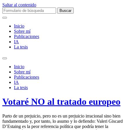
Saltar al contenido
Buscar:
Inicio
Sobre mí­
Publicaciones
IA
La tesis
Alternar
el
Inicio
campo
Sobre mí­
de
Publicaciones
búsqueda
IA
La tesis
Votaré NO al tratado europeo
Parto de un prejuicio, pero no es un prejuicio irracional sino bien
fundamentado y, por tanto, lo asumo y lo defiendo: Valeri Giscard
D’Estaing es la peor referencia política que podría tener la