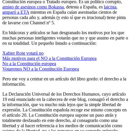
Constitución europea o Tratado europeo. Es un político corrupto,
amigo de asesinos como Bokassa
, detesta a España, es
laicista
,
amparó a ETA
mientras en España caían asesinadas cientos de
personas cada año y, además (y esto sí que es irracional) tiene pinta
de lavarse con Channel nº 5.
En bitácoras y artículos se han desgranado los motivos por los que
muchas personas inteligentes votarán que no y que asumo en parte o
en su totalidad. Un pequeño listado a continuación:
Xabier Roig votará no
Más motivos para el NO a la Constitución Europea
No a la Constitución europea
Votaremos NO a la Constitución Europea
Pero me voy a centrar en un artículo del libro gordo: el derecho a la
información.
La Declaración Universal de los Derechos Humanos, cuyo artículo
19 está enunciado en la cabecera de este blog, consagró el derecho a
la información, que va mucho más lejos que la simple libertad de
expresión. La Constitución española recoge ese mismo concepto en
el artículo 20. La Constitución europea supone un paso atrás y
totalmente desfasado en este derecho, al consagrarlo como una
libertad y al hacer referencia a los medios de comunicación como
sujetos de la libertad, no a las personas en su segundo epígrafe: