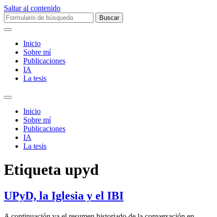
Saltar al contenido
Buscar:
Inicio
Sobre mí­
Publicaciones
IA
La tesis
Alternar
el
Inicio
campo
Sobre mí­
de
Publicaciones
búsqueda
IA
La tesis
Etiqueta
upyd
UPyD, la Iglesia y el IBI
A continuación va el resumen historiado de la conversación en