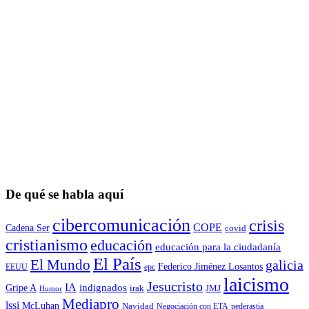
De qué se habla aquí
cibercomunicación
crisis
COPE
Cadena Ser
covid
cristianismo
educación
educación para la ciudadaní­a
El País
El Mundo
galicia
Federico Jiménez Losantos
EEUU
epc
laicismo
Jesucristo
IA
Gripe A
indignados
irak
JMJ
Humor
Mediapro
lssi
McLuhan
Navidad
Negociación con ETA
pederastia