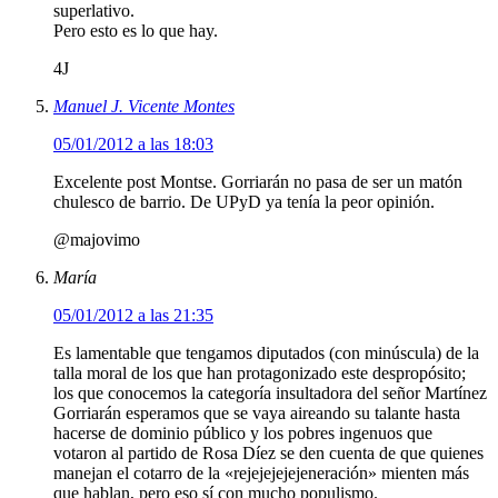
superlativo.
Pero esto es lo que hay.
4J
Manuel J. Vicente Montes
05/01/2012 a las 18:03
Excelente post Montse. Gorriarán no pasa de ser un matón
chulesco de barrio. De UPyD ya tenía la peor opinión.
@majovimo
María
05/01/2012 a las 21:35
Es lamentable que tengamos diputados (con minúscula) de la
talla moral de los que han protagonizado este despropósito;
los que conocemos la categoría insultadora del señor Martínez
Gorriarán esperamos que se vaya aireando su talante hasta
hacerse de dominio público y los pobres ingenuos que
votaron al partido de Rosa Díez se den cuenta de que quienes
manejan el cotarro de la «rejejejejejeneración» mienten más
que hablan, pero eso sí con mucho populismo.