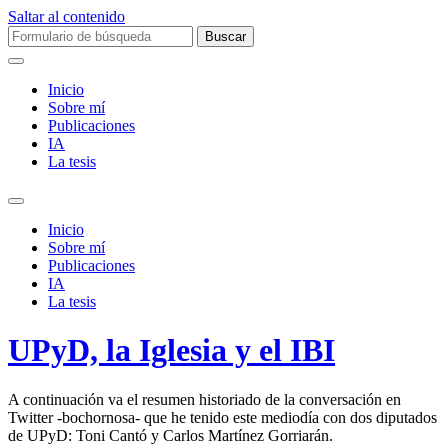
Saltar al contenido
Buscar:
Inicio
Sobre mí­
Publicaciones
IA
La tesis
Alternar
el
Inicio
campo
Sobre mí­
de
Publicaciones
búsqueda
IA
La tesis
UPyD, la Iglesia y el IBI
A continuación va el resumen historiado de la conversación en
Twitter -bochornosa- que he tenido este mediodía con dos diputados
de UPyD: Toni Cantó y Carlos Martínez Gorriarán.