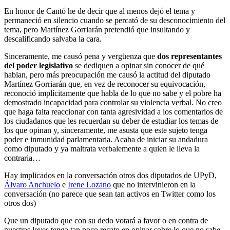
En honor de Cantó he de decir que al menos dejó el tema y
permaneció en silencio cuando se percató de su desconocimiento del
tema, pero Martínez Gorriarán pretendió que insultando y
descalificando salvaba la cara.
Sinceramente, me causó pena y vergüenza que
dos representantes
del poder legislativo
se dediquen a opinar sin conocer de qué
hablan, pero más preocupación me causó la actitud del diputado
Martínez Gorriarán que, en vez de reconocer su equivocación,
reconoció implícitamente que habla de lo que no sabe y el pobre ha
demostrado incapacidad para controlar su violencia verbal. No creo
que haga falta reaccionar con tanta agresividad a los comentarios de
los ciudadanos que les recuerdan su deber de estudiar los temas de
los que opinan y, sinceramente, me asusta que este sujeto tenga
poder e inmunidad parlamentaria. Acaba de iniciar su andadura
como diputado y ya maltrata verbalemente a quien le lleva la
contraria…
Hay implicados en la conversación otros dos diputados de UPyD,
Álvaro Anchuelo
e
Irene Lozano
que no intervinieron en la
conversación (no parece que sean tan activos en Twitter como los
otros dos)
Que un diputado que con su dedo votará a favor o en contra de
nuestras leyes tenga tan poco recato en opinar sobre lo que no sabe