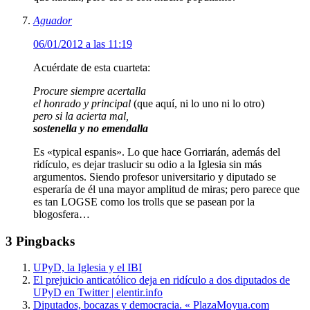
Aguador
06/01/2012 a las 11:19
Acuérdate de esta cuarteta:
Procure siempre acertalla
el honrado y principal
(que aquí, ni lo uno ni lo otro)
pero si la acierta mal,
sostenella y no emendalla
Es «typical espanis». Lo que hace Gorriarán, además del
ridículo, es dejar traslucir su odio a la Iglesia sin más
argumentos. Siendo profesor universitario y diputado se
esperaría de él una mayor amplitud de miras; pero parece que
es tan LOGSE como los trolls que se pasean por la
blogosfera…
3 Pingbacks
UPyD, la Iglesia y el IBI
El prejuicio anticatólico deja en ridículo a dos diputados de
UPyD en Twitter | elentir.info
Diputados, bocazas y democracia. « PlazaMoyua.com