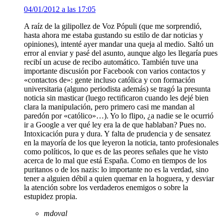
04/01/2012 a las 17:05
A raíz de la gilipollez de Voz Pópuli (que me sorprendió,
hasta ahora me estaba gustando su estilo de dar noticias y
opiniones), intenté ayer mandar una queja al medio. Saltó un
error al enviar y pasé del asunto, aunque algo les llegaría pues
recibí un acuse de recibo automático. También tuve una
importante discusión por Facebook con varios contactos y
«contactos de»: gente incluso católica y con formación
universitaria (alguno periodista además) se tragó la presunta
noticia sin masticar (luego rectificaron cuando les dejé bien
clara la manipulación, pero primero casi me mandan al
paredón por «católico»…). Yo lo flipo, ¿a nadie se le ocurrió
ir a Google a ver qué ley era la de que hablaban? Pues no.
Intoxicación pura y dura. Y falta de prudencia y de sensatez
en la mayoría de los que leyeron la noticia, tanto profesionales
como políticos, lo que es de las peores señales que he visto
acerca de lo mal que está España. Como en tiempos de los
puritanos o de los nazis: lo importante no es la verdad, sino
tener a alguien débil a quien quemar en la hoguera, y desviar
la atención sobre los verdaderos enemigos o sobre la
estupidez propia.
mdoval