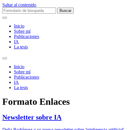
Saltar al contenido
Buscar:
Inicio
Sobre mí­
Publicaciones
IA
La tesis
Alternar
el
Inicio
campo
Sobre mí­
de
Publicaciones
búsqueda
IA
La tesis
Formato
Enlaces
Newsletter sobre IA
Delia Rodríguez y su nueva newsletter sobre 'inteligencia artificial'.