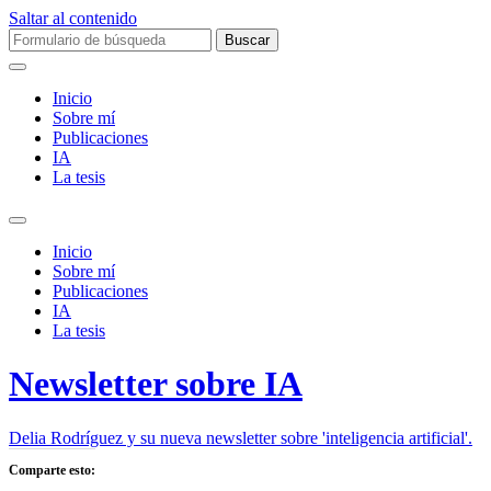
Saltar al contenido
Buscar:
Inicio
Sobre mí­
Publicaciones
IA
La tesis
Alternar
el
Inicio
campo
Sobre mí­
de
Publicaciones
búsqueda
IA
La tesis
Newsletter sobre IA
Delia Rodríguez y su nueva newsletter sobre 'inteligencia artificial'.
Comparte esto: