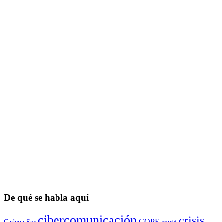
De qué se habla aquí
cibercomunicación
crisis
COPE
Cadena Ser
covid