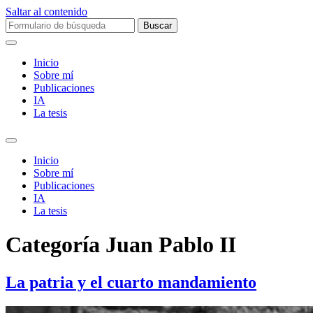
Saltar al contenido
Buscar:
Inicio
Sobre mí­
Publicaciones
IA
La tesis
Alternar
el
Inicio
campo
Sobre mí­
de
Publicaciones
búsqueda
IA
La tesis
Categoría
Juan Pablo II
La patria y el cuarto mandamiento