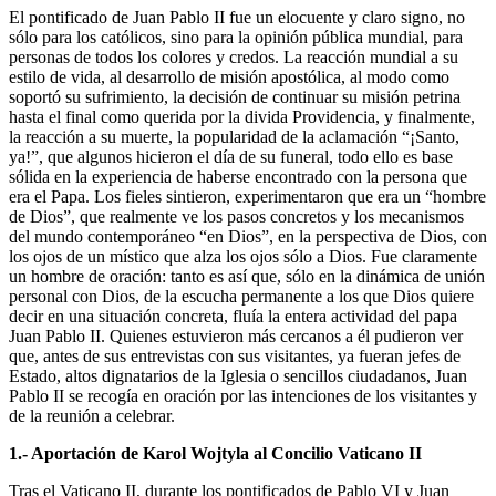
El pontificado de Juan Pablo II fue un elocuente y claro signo, no
sólo para los católicos, sino para la opinión pública mundial, para
personas de todos los colores y credos. La reacción mundial a su
estilo de vida, al desarrollo de misión apostólica, al modo como
soportó su sufrimiento, la decisión de continuar su misión petrina
hasta el final como querida por la divida Providencia, y finalmente,
la reacción a su muerte, la popularidad de la aclamación “¡Santo,
ya!”, que algunos hicieron el día de su funeral, todo ello es base
sólida en la experiencia de haberse encontrado con la persona que
era el Papa. Los fieles sintieron, experimentaron que era un “hombre
de Dios”, que realmente ve los pasos concretos y los mecanismos
del mundo contemporáneo “en Dios”, en la perspectiva de Dios, con
los ojos de un místico que alza los ojos sólo a Dios. Fue claramente
un hombre de oración: tanto es así que, sólo en la dinámica de unión
personal con Dios, de la escucha permanente a los que Dios quiere
decir en una situación concreta, fluía la entera actividad del papa
Juan Pablo II. Quienes estuvieron más cercanos a él pudieron ver
que, antes de sus entrevistas con sus visitantes, ya fueran jefes de
Estado, altos dignatarios de la Iglesia o sencillos ciudadanos, Juan
Pablo II se recogía en oración por las intenciones de los visitantes y
de la reunión a celebrar.
1.- Aportación de Karol Wojtyla al Concilio Vaticano II
Tras el Vaticano II, durante los pontificados de Pablo VI y Juan