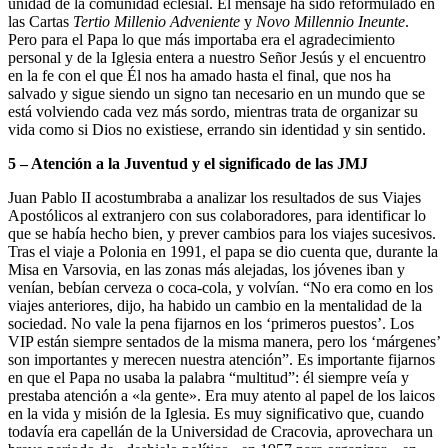
unidad de la comunidad eclesial. El mensaje ha sido reformulado en
las Cartas
Tertio Millenio Adveniente
y
Novo Millennio Ineunte
.
Pero para el Papa lo que más importaba era el agradecimiento
personal y de la Iglesia entera a nuestro Señor Jesús y el encuentro
en la fe con el que Él nos ha amado hasta el final, que nos ha
salvado y sigue siendo un signo tan necesario en un mundo que se
está volviendo cada vez más sordo, mientras trata de organizar su
vida como si Dios no existiese, errando sin identidad y sin sentido.
5 – Atención a la Juventud y el significado de las JMJ
Juan Pablo II acostumbraba a analizar los resultados de sus Viajes
Apostólicos al extranjero con sus colaboradores, para identificar lo
que se había hecho bien, y prever cambios para los viajes sucesivos.
Tras el viaje a Polonia en 1991, el papa se dio cuenta que, durante la
Misa en Varsovia, en las zonas más alejadas, los jóvenes iban y
venían, bebían cerveza o coca-cola, y volvían. “No era como en los
viajes anteriores, dijo, ha habido un cambio en la mentalidad de la
sociedad. No vale la pena fijarnos en los ‘primeros puestos’. Los
VIP están siempre sentados de la misma manera, pero los ‘márgenes’
son importantes y merecen nuestra atención”. Es importante fijarnos
en que el Papa no usaba la palabra “multitud”: él siempre veía y
prestaba atención a «la gente». Era muy atento al papel de los laicos
en la vida y misión de la Iglesia. Es muy significativo que, cuando
todavía era capellán de la Universidad de Cracovia, aprovechara un