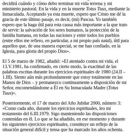
decidirá cuándo y cómo debo terminar mi vida terrena y mi
ministerio pastoral. En la vida y en la muerte
Totus Tuus,
mediante la
Inmaculada. Aceptando ya esta muerte, espero que Cristo me dé la
gracia de este último pasaje, es decir, (mi) Pascua. Yo también
espero que la haga útil para esta causa más importante a la que trato
de servir: la salvación de los seres humanos, la protección de la
familia humana, en todas las naciones y entre todos los pueblos
(entre ellos me refiero, en particular, a mi propio país natal), útil para
aquellos que, de una manera especial, se me han confiado, en la
Iglesia, para gloria del propio Dios».
El 5 de marzo de 1982, añadió: «El atentado contra mi vida, el
13.V.1981, ha confirmado, en cierto modo, la exactitud de las
palabras escritas durante los ejercicios espirituales de 1980 (24.II –
1.III). Siento aún más profundamente que estoy totalmente en las
Manos de Dios – y permanezco continuamente a disposición de mi
Señor, encomendándome a Él en Su Inmaculada Madre (
Totus
Tuus
)».
Posteriormente, el 17 de marzo del Año Jubilar 2000, número 3:
«Como cada año, durante los ejercicios espirituales, leo mi
testamento del 6.III.1979. Sigo manteniendo las disposiciones
contenidas en él. Lo que se ha añadido, en ese momento y durante
los siguientes ejercicios espirituales, constituye un reflejo de la
situación general difícil y tensa que ha marcado los años ochenta.