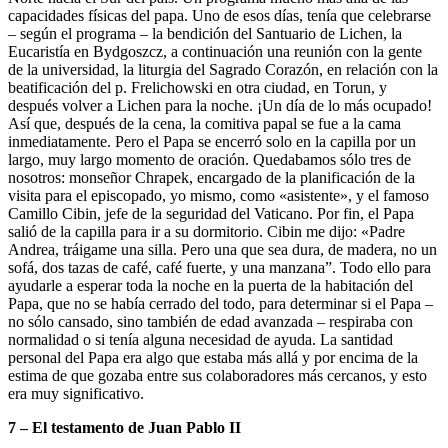
capacidades físicas del papa. Uno de esos días, tenía que celebrarse
– según el programa – la bendición del Santuario de Lichen, la
Eucaristía en Bydgoszcz, a continuación una reunión con la gente
de la universidad, la liturgia del Sagrado Corazón, en relación con la
beatificación del p. Frelichowski en otra ciudad, en Torun, y
después volver a Lichen para la noche. ¡Un día de lo más ocupado!
Así que, después de la cena, la comitiva papal se fue a la cama
inmediatamente. Pero el Papa se encerró solo en la capilla por un
largo, muy largo momento de oración. Quedabamos sólo tres de
nosotros: monseñor Chrapek, encargado de la planificación de la
visita para el episcopado, yo mismo, como «asistente», y el famoso
Camillo Cibin, jefe de la seguridad del Vaticano. Por fin, el Papa
salió de la capilla para ir a su dormitorio. Cibin me dijo: «Padre
Andrea, tráigame una silla. Pero una que sea dura, de madera, no un
sofá, dos tazas de café, café fuerte, y una manzana”. Todo ello para
ayudarle a esperar toda la noche en la puerta de la habitación del
Papa, que no se había cerrado del todo, para determinar si el Papa –
no sólo cansado, sino también de edad avanzada – respiraba con
normalidad o si tenía alguna necesidad de ayuda. La santidad
personal del Papa era algo que estaba más allá y por encima de la
estima de que gozaba entre sus colaboradores más cercanos, y esto
era muy significativo.
7 – El testamento de Juan Pablo II