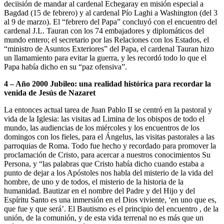
deciisión de mandar al cardenal Echegaray en misión especial a
Bagdad (15 de febrero) y al cardenal Pío Laghi a Washington (del 3
al 9 de marzo). El “febrero del Papa” concluyó con el encuentro del
cardenal J.L. Tauran con los 74 embajadores y diplomáticos del
mundo entero; el secretario por las Relaciones con los Estados, el
“ministro de Asuntos Exteriores” del Papa, el cardenal Tauran hizo
un llamamiento para evitar la guerra, y les recordó todo lo que el
Papa había dicho en su “paz ofensiva”.
4 – Año 2000 Jubileo: una realidad histórica para recordar la
venida de Jesús de Nazaret
La entonces actual tarea de Juan Pablo II se centró en la pastoral y
vida de la Iglesia: las visitas ad Limina de los obispos de todo el
mundo, las audiencias de los miércoles y los encuentros de los
domingos con los fieles, para el Ángelus, las visitas pastorales a las
parroquias de Roma. Todo fue hecho y recordado para promover la
proclamación de Cristo, para acercar a nuestros conocimientos Su
Persona, y “las palabras que Cristo había dicho cuando estaba a
punto de dejar a los Apóstoles nos habla del misterio de la vida del
hombre, de uno y de todos, el misterio de la historia de la
humanidad. Bautizar en el nombre del Padre y del Hijo y del
Espíritu Santo es una inmersión en el Dios viviente, ‘en uno que es,
que fue y que será’. El Bautismo es el principio del encuentro , de la
unión, de la comunión, y de esta vida terrenal no es más que un