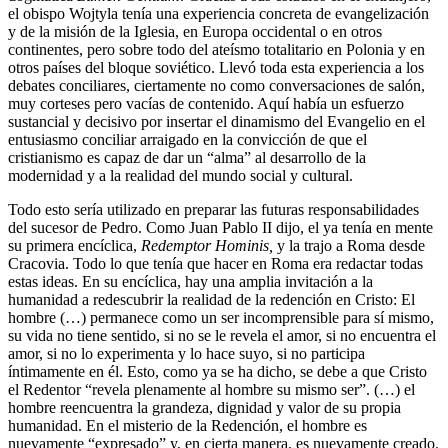
el obispo Wojtyla tenía una experiencia concreta de evangelización
y de la misión de la Iglesia, en Europa occidental o en otros
continentes, pero sobre todo del ateísmo totalitario en Polonia y en
otros países del bloque soviético. Llevó toda esta experiencia a los
debates conciliares, ciertamente no como conversaciones de salón,
muy corteses pero vacías de contenido. Aquí había un esfuerzo
sustancial y decisivo por insertar el dinamismo del Evangelio en el
entusiasmo conciliar arraigado en la convicción de que el
cristianismo es capaz de dar un “alma” al desarrollo de la
modernidad y a la realidad del mundo social y cultural.
Todo esto sería utilizado en preparar las futuras responsabilidades
del sucesor de Pedro. Como Juan Pablo II dijo, el ya tenía en mente
su primera encíclica,
Redemptor Hominis,
y la trajo a Roma desde
Cracovia. Todo lo que tenía que hacer en Roma era redactar todas
estas ideas. En su encíclica, hay una amplia invitación a la
humanidad a redescubrir la realidad de la redención en Cristo: El
hombre (…) permanece como un ser incomprensible para sí mismo,
su vida no tiene sentido, si no se le revela el amor, si no encuentra el
amor, si no lo experimenta y lo hace suyo, si no participa
íntimamente en él. Esto, como ya se ha dicho, se debe a que Cristo
el Redentor “revela plenamente al hombre su mismo ser”. (…) el
hombre reencuentra la grandeza, dignidad y valor de su propia
humanidad. En el misterio de la Redención, el hombre es
nuevamente “expresado” y, en cierta manera, es nuevamente creado.