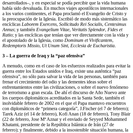
desarrollados–, y en especial se podía percibir que la vida humana
había sido devaluada. En muchos viajes apostólicos internacionales
a los varios continentes, el Papa proclamó el Evangelio de Cristo y
la preocupación de la Iglesia. Escribió de modo más sistemático las
encíclicas
Laborem Exercens
,
Sollicitudo Rei Socialis
,
Centesimus
Annus
; y también
Evangelium Vitae
,
Veritatis Splendor
,
Fides et
Ratio
; y las encíclicas que tenían que ver directamente con la vida y
el apostolado de la Iglesia, como
Dominum et Vivificantem
,
Redemptoris Missio
,
Ut Unum Sint
,
Ecclesia de Eucharistia
.
3 – La guerra de Iraq y la “paz ofensiva”
A menudo, como en el caso de los esfuerzos realizados para evitar la
guerra entre los Estados unidos e Iraq, existe una auténtica “paz
ofensiva”, no sólo para salvar la vida de las personas, también para
frenar el crecimiento del odio y las dementes ideas sobre el
enfrentamientos entre las civilizaciones, o sobre el nuevo fenómeno
de terrorismo a gran escala. De ahí el discurso de Año Nuevo ante
los cuerpos diplomáticos acreditados en la Santa Sede, también el
inolvidable febrero de 2002 en el que el Papa mantuvo encuentros
con diplomáticos de “primera categoría”, J.Fischer (el 7 de febrero);
Tarek Aziz (el 14 de febrero), Kofi Anan (18 de febrero), Tony Blair
(22 de febrero, Jose Mª Aznar y el enviado de Seyyed Mohammed
Khatami, presidente de la República Islámica de Irán (27 de
febrero); y finalmente, debido a la insostenible situación humana, la