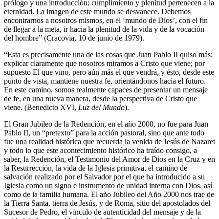
prólogo y una introducción; cumplimiento y plenitud pertenecen a la
eternidad. La imagen de este mundo se desvanece. Debemos
encontrarnos a nosotros mismos, en el ‘mundo de Dios’, con el fin
de llegar a la meta, ir hacia la plenitud de la vida y de la vocación
del hombre” (Cracovia, 10 de junio de 1979).
“Esta es precisamente una de las cosas que Juan Pablo II quiso más:
explicar claramente que nosotros miramos a Cristo que viene; por
supuesto El que vino, pero aún más el que vendrá, y ésto, desde este
punto de vista, mantiene nuestra fe, orientándonos hacia el futuro.
En este camino, somos realmente capaces de presentar un mensaje
de fe, en una nueva manera, desde la perspectiva de Cristo que
viene. (Benedicto XVI,
Luz del Mundo
).
El Gran Jubileo de la Redención, en el año 2000, no fue para Juan
Pablo II, un “pretexto” para la acción pastoral, sino que ante todo
fue una realidad histórica que recuerda la venida de Jesús de Nazaret
y todo lo que este acontecimiento histórico ha traído consigo, a
saber, la Redención, el Testimonio del Amor de Dios en la Cruz y en
la Resurrección, la vida de la Iglesia primitiva, el camino de
salvación realizado por el Salvador por el que ha introducido a su
Iglesia como un signo e instrumento de unidad interna con Dios, así
como de la familia humana. El año Jubileo del Año 2000 nos trae de
la Tierra Santa, tierra de Jesús, y de Roma, sitio del apostolados del
Sucesor de Pedro, el vínculo de autenticidad del mensaje y de la