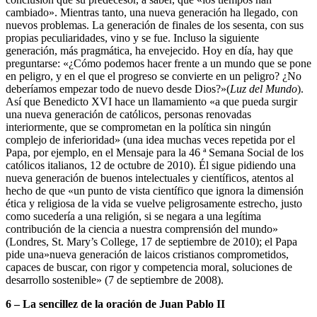
cambiado». Mientras tanto, una nueva generación ha llegado, con
nuevos problemas. La generación de finales de los sesenta, con sus
propias peculiaridades, vino y se fue. Incluso la siguiente
generación, más pragmática, ha envejecido. Hoy en día, hay que
preguntarse: «¿Cómo podemos hacer frente a un mundo que se pone
en peligro, y en el que el progreso se convierte en un peligro? ¿No
deberíamos empezar todo de nuevo desde Dios?»(
Luz del Mundo
).
Así que Benedicto XVI hace un llamamiento «a que pueda surgir
una nueva generación de católicos, personas renovadas
interiormente, que se comprometan en la política sin ningún
complejo de inferioridad» (una idea muchas veces repetida por el
Papa, por ejemplo, en el Mensaje para la 46 ª Semana Social de los
católicos italianos, 12 de octubre de 2010). Él sigue pidiendo una
nueva generación de buenos intelectuales y científicos, atentos al
hecho de que «un punto de vista científico que ignora la dimensión
ética y religiosa de la vida se vuelve peligrosamente estrecho, justo
como sucedería a una religión, si se negara a una legítima
contribución de la ciencia a nuestra comprensión del mundo»
(Londres, St. Mary’s College, 17 de septiembre de 2010); el Papa
pide una»nueva generación de laicos cristianos comprometidos,
capaces de buscar, con rigor y competencia moral, soluciones de
desarrollo sostenible» (7 de septiembre de 2008).
6 – La sencillez de la oración de Juan Pablo II