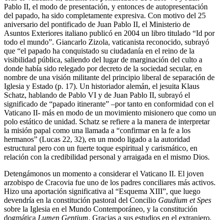
Pablo II, el modo de presentación, y entonces de autopresentación
del papado, ha sido completamente expresiva. Con motivo del 25
aniversario del pontificado de Juan Pablo II, el Ministerio de
Asuntos Exteriores italiano publicó en 2004 un libro titulado “Id por
todo el mundo”. Giancarlo Zizola, vaticanista reconocido, subrayó
que “el papado ha conquistado su ciudadanía en el reino de la
visibilidad pública, saliendo del lugar de marginación del culto a
donde había sido relegado por decreto de la sociedad secular, en
nombre de una visión militante del principio liberal de separación de
Iglesia y Estado (p. 17). Un historiador alemán, el jesuita Klaus
Schatz, hablando de Pablo VI y de Juan Pablo II, subrayó el
significado de “papado itinerante” –por tanto en conformidad con el
Vaticano II- más en modo de un movimiento misionero que como un
polo estático de unidad. Schatz se refiere a la manera de interpretar
la misión papal como una llamada a “confirmar en la fe a los
hermanos” (Lucas 22, 32), en un modo ligado a la autoridad
estructural pero con un fuerte toque espiritual y carismático, en
relación con la credibilidad personal y arraigada en el mismo Dios.
Detengámonos un momento a considerar el Vaticano II. El joven
arzobispo de Cracovia fue uno de los padres conciliares más activos.
Hizo una aportación significativa al “Esquema XIII”, que luego
devendría en la constitución pastoral del Concilio
Gaudium et Spes
sobre la Iglesia en el Mundo Contemporáneo, y la constitución
dogmática
Lumen Gentium
. Gracias a sus estudios en el extranjero,