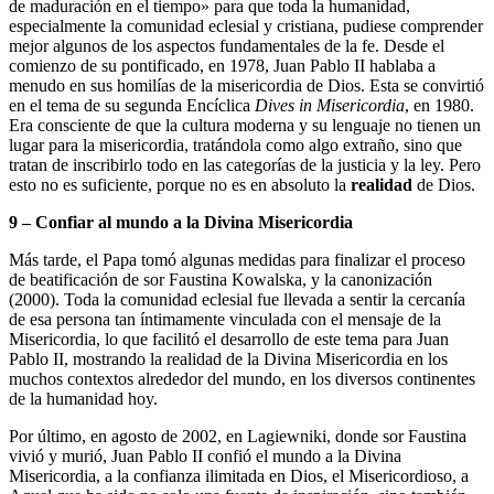
de maduración en el tiempo» para que toda la humanidad,
especialmente la comunidad eclesial y cristiana, pudiese comprender
mejor algunos de los aspectos fundamentales de la fe. Desde el
comienzo de su pontificado, en 1978, Juan Pablo II hablaba a
menudo en sus homilías de la misericordia de Dios. Esta se convirtió
en el tema de su segunda Encíclica
Dives in Misericordia
, en 1980.
Era consciente de que la cultura moderna y su lenguaje no tienen un
lugar para la misericordia, tratándola como algo extraño, sino que
tratan de inscribirlo todo en las categorías de la justicia y la ley. Pero
esto no es suficiente, porque no es en absoluto la
realidad
de Dios.
9 – Confiar al mundo a la Divina Misericordia
Más tarde, el Papa tomó algunas medidas para finalizar el proceso
de beatificación de sor Faustina Kowalska, y la canonización
(2000). Toda la comunidad eclesial fue llevada a sentir la cercanía
de esa persona tan íntimamente vinculada con el mensaje de la
Misericordia, lo que facilitó el desarrollo de este tema para Juan
Pablo II, mostrando la realidad de la Divina Misericordia en los
muchos contextos alrededor del mundo, en los diversos continentes
de la humanidad hoy.
Por último, en agosto de 2002, en Lagiewniki, donde sor Faustina
vivió y murió, Juan Pablo II confió el mundo a la Divina
Misericordia, a la confianza ilimitada en Dios, el Misericordioso, a