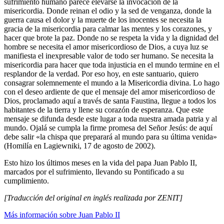
sufrimiento humano parece elevarse la invocación de la
misericordia. Donde reinan el odio y la sed de venganza, donde la
guerra causa el dolor y la muerte de los inocentes se necesita la
gracia de la misericordia para calmar las mentes y los corazones, y
hacer que brote la paz. Donde no se respeta la vida y la dignidad del
hombre se necesita el amor misericordioso de Dios, a cuya luz se
manifiesta el inexpresable valor de todo ser humano. Se necesita la
misericordia para hacer que toda injusticia en el mundo termine en el
resplandor de la verdad. Por eso hoy, en este santuario, quiero
consagrar solemnemente el mundo a la Misericordia divina. Lo hago
con el deseo ardiente de que el mensaje del amor misericordioso de
Dios, proclamado aquí a través de santa Faustina, llegue a todos los
habitantes de la tierra y llene su corazón de esperanza. Que este
mensaje se difunda desde este lugar a toda nuestra amada patria y al
mundo. Ojalá se cumpla la firme promesa del Señor Jesús: de aquí
debe salir «la chispa que preparará al mundo para su última venida»
(Homilía en Lagiewniki, 17 de agosto de 2002).
Esto hizo los últimos meses en la vida del papa Juan Pablo II,
marcados por el sufrimiento, llevando su Pontificado a su
cumplimiento.
[Traducción del original en inglés realizada por ZENIT]
Más información sobre Juan Pablo II