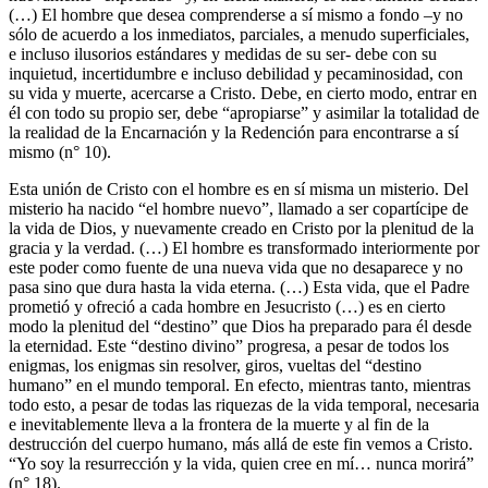
(…) El hombre que desea comprenderse a sí mismo a fondo –y no
sólo de acuerdo a los inmediatos, parciales, a menudo superficiales,
e incluso ilusorios estándares y medidas de su ser- debe con su
inquietud, incertidumbre e incluso debilidad y pecaminosidad, con
su vida y muerte, acercarse a Cristo. Debe, en cierto modo, entrar en
él con todo su propio ser, debe “apropiarse” y asimilar la totalidad de
la realidad de la Encarnación y la Redención para encontrarse a sí
mismo (n° 10).
Esta unión de Cristo con el hombre es en sí misma un misterio. Del
misterio ha nacido “el hombre nuevo”, llamado a ser copartícipe de
la vida de Dios, y nuevamente creado en Cristo por la plenitud de la
gracia y la verdad. (…) El hombre es transformado interiormente por
este poder como fuente de una nueva vida que no desaparece y no
pasa sino que dura hasta la vida eterna. (…) Esta vida, que el Padre
prometió y ofreció a cada hombre en Jesucristo (…) es en cierto
modo la plenitud del “destino” que Dios ha preparado para él desde
la eternidad. Este “destino divino” progresa, a pesar de todos los
enigmas, los enigmas sin resolver, giros, vueltas del “destino
humano” en el mundo temporal. En efecto, mientras tanto, mientras
todo esto, a pesar de todas las riquezas de la vida temporal, necesaria
e inevitablemente lleva a la frontera de la muerte y al fin de la
destrucción del cuerpo humano, más allá de este fin vemos a Cristo.
“Yo soy la resurrección y la vida, quien cree en mí… nunca morirá”
(n° 18).