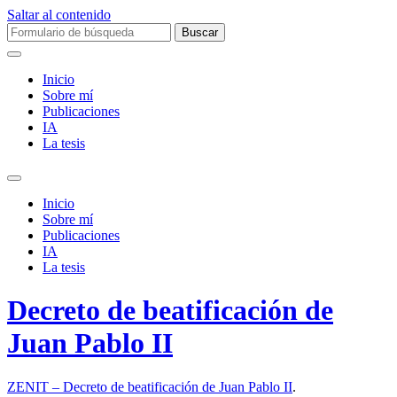
Saltar al contenido
Buscar:
Inicio
Sobre mí­
Publicaciones
IA
La tesis
Alternar
el
Inicio
campo
Sobre mí­
de
Publicaciones
búsqueda
IA
La tesis
Decreto de beatificación de
Juan Pablo II
ZENIT – Decreto de beatificación de Juan Pablo II
.