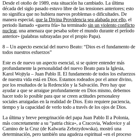
Desde el otoño de 1989, esta situación ha cambiado. La última
década del siglo pasado estuvo libre de las tensiones anteriores; esto
no significa que no hubiera nuevos problemas o dificultades. De
manera especial,
que la Divina Providencia sea alabada por ello
, el
periodo llamado «guerra fría» ha terminado
sin un violento conflicto
nuclear
, una amenaza que pesaba sobre el mundo durante el período
anterior» (palabras subrayadas por el propio Papa).
8 – Un aspecto esencial del nuevo Beato: “Dios es el fundamento de
todos nuestros esfuerzos”
Este es de nuevo un aspecto esencial, si se quiere entender más
profundamente la personalidad del nuevo Beato para la Iglesia,
Karol Wojtyla – Juan Pablo II. El fundamento de todos los esfuerzos
de nuestra vida está en Dios. Estamos rodeados por el amor divino,
por los resultados de la Redención y la Salvación. Pero hay que
ayudar a que se arraigue profundamente en Dios mismo, debemos
hacer todo lo posible para que se creen actitudes personalesy
sociales arraigadas en la realidad de Dios. Esto requiere paciencia,
tiempo y la capacidad de verlo todo a través de los ojos de Dios.
La última y breve peregrinación del papa Juan Pablo II a Polonia,
más concretamente a su “patria chica», a Cracovia, Wadovice y al
Camino de la Cruz (de Kalwaria Zebrzydowska), mostró una
determinación, pero también una agudeza espiritual «en el proceso