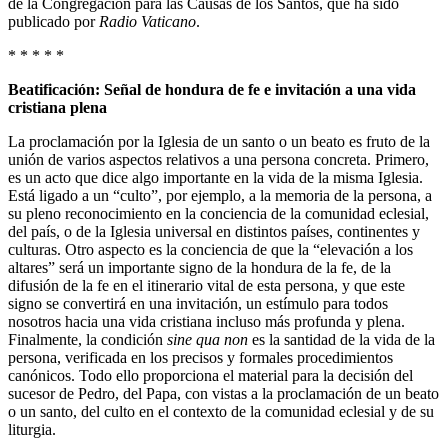
de la Congregación para las Causas de los Santos, que ha sido
publicado por
Radio Vaticano
.
* * * * *
Beatificación: Señal de hondura de fe e invitación a una vida
cristiana plena
La proclamación por la Iglesia de un santo o un beato es fruto de la
unión de varios aspectos relativos a una persona concreta. Primero,
es un acto que dice algo importante en la vida de la misma Iglesia.
Está ligado a un “culto”, por ejemplo, a la memoria de la persona, a
su pleno reconocimiento en la conciencia de la comunidad eclesial,
del país, o de la Iglesia universal en distintos países, continentes y
culturas. Otro aspecto es la conciencia de que la “elevación a los
altares” será un importante signo de la hondura de la fe, de la
difusión de la fe en el itinerario vital de esta persona, y que este
signo se convertirá en una invitación, un estímulo para todos
nosotros hacia una vida cristiana incluso más profunda y plena.
Finalmente, la condición
sine qua non
es la santidad de la vida de la
persona, verificada en los precisos y formales procedimientos
canónicos. Todo ello proporciona el material para la decisión del
sucesor de Pedro, del Papa, con vistas a la proclamación de un beato
o un santo, del culto en el contexto de la comunidad eclesial y de su
liturgia.