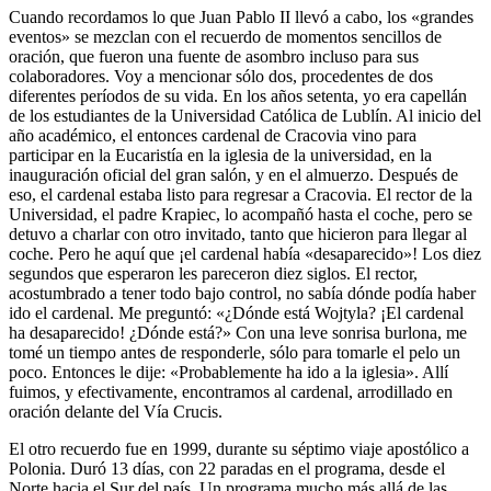
Cuando recordamos lo que Juan Pablo II llevó a cabo, los «grandes
eventos» se mezclan con el recuerdo de momentos sencillos de
oración, que fueron una fuente de asombro incluso para sus
colaboradores. Voy a mencionar sólo dos, procedentes de dos
diferentes períodos de su vida. En los años setenta, yo era capellán
de los estudiantes de la Universidad Católica de Lublín. Al inicio del
año académico, el entonces cardenal de Cracovia vino para
participar en la Eucaristía en la iglesia de la universidad, en la
inauguración oficial del gran salón, y en el almuerzo. Después de
eso, el cardenal estaba listo para regresar a Cracovia. El rector de la
Universidad, el padre Krapiec, lo acompañó hasta el coche, pero se
detuvo a charlar con otro invitado, tanto que hicieron para llegar al
coche. Pero he aquí que ¡el cardenal había «desaparecido»! Los diez
segundos que esperaron les pareceron diez siglos. El rector,
acostumbrado a tener todo bajo control, no sabía dónde podía haber
ido el cardenal. Me preguntó: «¿Dónde está Wojtyla? ¡El cardenal
ha desaparecido! ¿Dónde está?» Con una leve sonrisa burlona, me
tomé un tiempo antes de responderle, sólo para tomarle el pelo un
poco. Entonces le dije: «Probablemente ha ido a la iglesia». Allí
fuimos, y efectivamente, encontramos al cardenal, arrodillado en
oración delante del Vía Crucis.
El otro recuerdo fue en 1999, durante su séptimo viaje apostólico a
Polonia. Duró 13 días, con 22 paradas en el programa, desde el
Norte hacia el Sur del país. Un programa mucho más allá de las