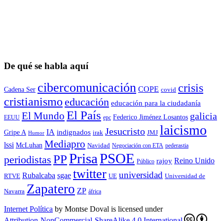
De qué se habla aquí
cibercomunicación
crisis
COPE
Cadena Ser
covid
cristianismo
educación
educación para la ciudadaní­a
El País
El Mundo
galicia
Federico Jiménez Losantos
EEUU
epc
laicismo
Jesucristo
IA
Gripe A
indignados
irak
JMJ
Humor
Mediapro
lssi
McLuhan
Navidad
Negociación con ETA
pederastia
Prisa
PSOE
PP
periodistas
Reino Unido
rajoy
Público
twitter
universidad
sgae
Rubalcaba
RTVE
UE
Universidad de
Zapatero
ZP
Navarra
áfrica
Internet Política
by
Montse Doval
is licensed under
Attribution-NonCommercial-ShareAlike 4.0 International