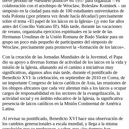
breve periodo de «deshielo político» en 1957 para organizar – en
colaboración con el arzobispo de Wroclaw, Boleslaw Kominek – un
simposio en la ciudad para más de 100 estudiantes universitarios de
toda Polonia (¡por primera vez desde hacía décadas!) precisamente
sobre el tema «El papel de los laicos en la Iglesia» (¡y esto fue años
antes del Concilio Vaticano II!). Más tarde, durante las vacaciones
de verano, organizaba ejercicios espirituales en la sede de las
Hermanas Ursulinas de la Unión Romana de Bado Slaskie para un
grupo un poco más pequeño de participantes del simposio de
Wroclaw, precisamente para promover la «formación de los laicos».
Con la creación de las Jornadas Mundiales de la Juventud, el Papa
dio su apoyo a diversas formas de actividad de los laicos en la vida y
misión de la Iglesia, allanando así el camino a iniciativas muy
significativas, algunos años más tarde, durante el pontificado de
Benedicto XVI: la celebración, en septiembre de 2010 en Corea, de
un importante Congreso de laicos católicos de Asia, las reuniones de
los obispos africanos que cada vez alientan más a los laicos a ocupar
cargos de responsabilidad en los sectores de la evangelización, la
actividad social y en ámbito educativo de la Iglesia, la significativa
presencia de laicos católicos en la Misión Continental de América
Latina.
Al revisar su pontificado, Benedicto XVI hace una observación de
los cambios generacionales a escala mundial, y llega a la misma
conclusión que su predecesor, a saber, que «los tiempos han