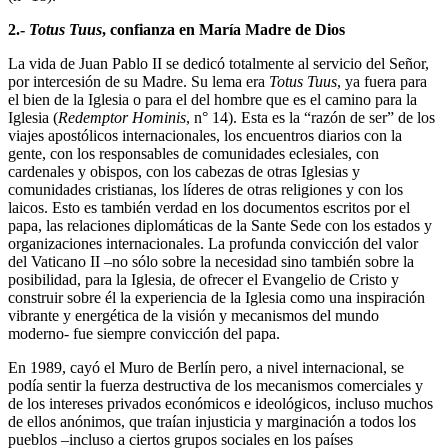
2.-
Totus Tuus
, confianza en María Madre de Dios
La vida de Juan Pablo II se dedicó totalmente al servicio del Señor,
por intercesión de su Madre. Su lema era
Totus Tuus
, ya fuera para
el bien de la Iglesia o para el del hombre que es el camino para la
Iglesia (
Redemptor Hominis
, n° 14). Esta es la “razón de ser” de los
viajes apostólicos internacionales, los encuentros diarios con la
gente, con los responsables de comunidades eclesiales, con
cardenales y obispos, con los cabezas de otras Iglesias y
comunidades cristianas, los líderes de otras religiones y con los
laicos. Esto es también verdad en los documentos escritos por el
papa, las relaciones diplomáticas de la Sante Sede con los estados y
organizaciones internacionales. La profunda convicción del valor
del Vaticano II –no sólo sobre la necesidad sino también sobre la
posibilidad, para la Iglesia, de ofrecer el Evangelio de Cristo y
construir sobre él la experiencia de la Iglesia como una inspiración
vibrante y energética de la visión y mecanismos del mundo
moderno- fue siempre convicción del papa.
En 1989, cayó el Muro de Berlín pero, a nivel internacional, se
podía sentir la fuerza destructiva de los mecanismos comerciales y
de los intereses privados económicos e ideológicos, incluso muchos
de ellos anónimos, que traían injusticia y marginación a todos los
pueblos –incluso a ciertos grupos sociales en los países