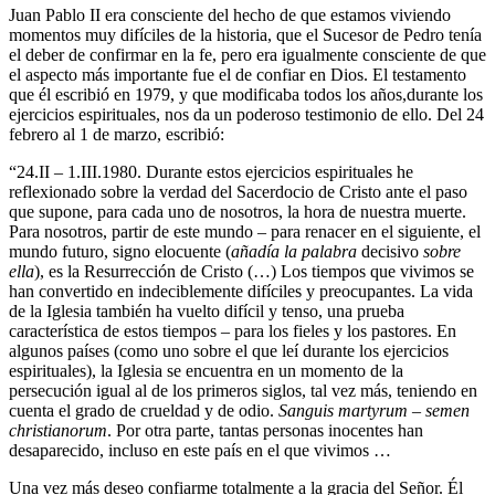
Juan Pablo II era consciente del hecho de que estamos viviendo
momentos muy difíciles de la historia, que el Sucesor de Pedro tenía
el deber de confirmar en la fe, pero era igualmente consciente de que
el aspecto más importante fue el de confiar en Dios. El testamento
que él escribió en 1979, y que modificaba todos los años,durante los
ejercicios espirituales, nos da un poderoso testimonio de ello. Del 24
febrero al 1 de marzo, escribió:
“24.II – 1.III.1980. Durante estos ejercicios espirituales he
reflexionado sobre la verdad del Sacerdocio de Cristo ante el paso
que supone, para cada uno de nosotros, la hora de nuestra muerte.
Para nosotros, partir de este mundo – para renacer en el siguiente, el
mundo futuro, signo elocuente (
añadía la palabra
decisivo
sobre
ella
), es la Resurrección de Cristo (…) Los tiempos que vivimos se
han convertido en indeciblemente difíciles y preocupantes. La vida
de la Iglesia también ha vuelto difícil y tenso, una prueba
característica de estos tiempos – para los fieles y los pastores. En
algunos países (como uno sobre el que leí durante los ejercicios
espirituales), la Iglesia se encuentra en un momento de la
persecución igual al de los primeros siglos, tal vez más, teniendo en
cuenta el grado de crueldad y de odio.
Sanguis martyrum – semen
christianorum
. Por otra parte, tantas personas inocentes han
desaparecido, incluso en este país en el que vivimos …
Una vez más deseo confiarme totalmente a la gracia del Señor. Él