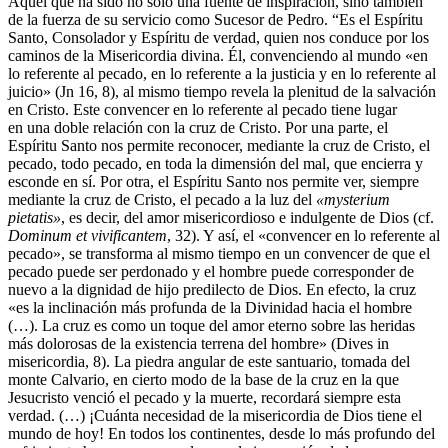
Aquel que ha sido no solo una fuente de inspiración, sino también
de la fuerza de su servicio como Sucesor de Pedro. “Es el Espíritu
Santo, Consolador y Espíritu de verdad, quien nos conduce por los
caminos de la Misericordia divina. Él, convenciendo al mundo «en
lo referente al pecado, en lo referente a la justicia y en lo referente al
juicio» (Jn 16, 8), al mismo tiempo revela la plenitud de la salvación
en Cristo. Este convencer en lo referente al pecado tiene lugar
en una doble relación con la cruz de Cristo. Por una parte, el
Espíritu Santo nos permite reconocer, mediante la cruz de Cristo, el
pecado, todo pecado, en toda la dimensión del mal, que encierra y
esconde en sí. Por otra, el Espíritu Santo nos permite ver, siempre
mediante la cruz de Cristo, el pecado a la luz del
«mysterium
pietatis»
, es decir, del amor misericordioso e indulgente de Dios (cf.
Dominum et vivificantem
, 32). Y así, el «convencer en lo referente al
pecado», se transforma al mismo tiempo en un convencer de que el
pecado puede ser perdonado y el hombre puede corresponder de
nuevo a la dignidad de hijo predilecto de Dios. En efecto, la cruz
«es la inclinación más profunda de la Divinidad hacia el hombre
(…). La cruz es como un toque del amor eterno sobre las heridas
más dolorosas de la existencia terrena del hombre» (Dives in
misericordia, 8). La piedra angular de este santuario, tomada del
monte Calvario, en cierto modo de la base de la cruz en la que
Jesucristo venció el pecado y la muerte, recordará siempre esta
verdad. (…) ¡Cuánta necesidad de la misericordia de Dios tiene el
mundo de hoy! En todos los continentes, desde lo más profundo del