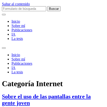
Saltar al contenido
Buscar:
Inicio
Sobre mí­
Publicaciones
IA
La tesis
Alternar
el
Inicio
campo
Sobre mí­
de
Publicaciones
búsqueda
IA
La tesis
Categoría
Internet
Sobre el uso de las pantallas entre la
gente joven