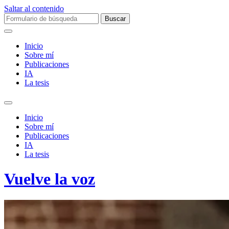
Saltar al contenido
Buscar:
Inicio
Sobre mí­
Publicaciones
IA
La tesis
Alternar
el
Inicio
campo
Sobre mí­
de
Publicaciones
búsqueda
IA
La tesis
Vuelve la voz