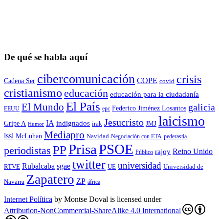
De qué se habla aquí
cibercomunicación
crisis
COPE
Cadena Ser
covid
cristianismo
educación
educación para la ciudadaní­a
El País
El Mundo
galicia
Federico Jiménez Losantos
EEUU
epc
laicismo
Jesucristo
IA
Gripe A
indignados
irak
JMJ
Humor
Mediapro
lssi
McLuhan
Navidad
Negociación con ETA
pederastia
Prisa
PSOE
PP
periodistas
Reino Unido
rajoy
Público
twitter
universidad
sgae
Rubalcaba
RTVE
UE
Universidad de
Zapatero
ZP
Navarra
áfrica
Internet Política
by
Montse Doval
is licensed under
Attribution-NonCommercial-ShareAlike 4.0 International