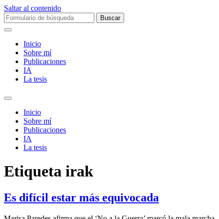
Saltar al contenido
Buscar:
Inicio
Sobre mí­
Publicaciones
IA
La tesis
Alternar
el
Inicio
campo
Sobre mí­
de
Publicaciones
búsqueda
IA
La tesis
Etiqueta
irak
Es difícil estar más equivocada
Marisa Paredes afirma que el ‘No a la Guerra’ marcó la mala marcha