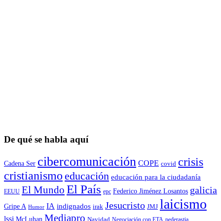
De qué se habla aquí
cibercomunicación
crisis
COPE
Cadena Ser
covid
cristianismo
educación
educación para la ciudadaní­a
El País
El Mundo
galicia
Federico Jiménez Losantos
EEUU
epc
laicismo
Jesucristo
IA
Gripe A
indignados
irak
JMJ
Humor
Mediapro
lssi
McLuhan
Navidad
Negociación con ETA
pederastia