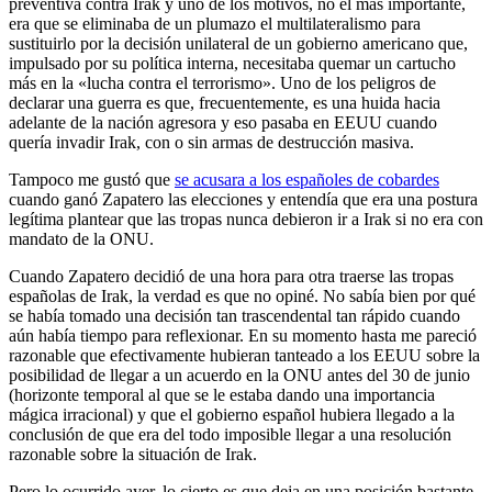
preventiva contra Irak y uno de los motivos, no el más importante,
era que se eliminaba de un plumazo el multilateralismo para
sustituirlo por la decisión unilateral de un gobierno americano que,
impulsado por su política interna, necesitaba quemar un cartucho
más en la «lucha contra el terrorismo». Uno de los peligros de
declarar una guerra es que, frecuentemente, es una huida hacia
adelante de la nación agresora y eso pasaba en EEUU cuando
quería invadir Irak, con o sin armas de destrucción masiva.
Tampoco me gustó que
se acusara a los españoles de cobardes
cuando ganó Zapatero las elecciones y entendía que era una postura
legítima plantear que las tropas nunca debieron ir a Irak si no era con
mandato de la ONU.
Cuando Zapatero decidió de una hora para otra traerse las tropas
españolas de Irak, la verdad es que no opiné. No sabía bien por qué
se había tomado una decisión tan trascendental tan rápido cuando
aún había tiempo para reflexionar. En su momento hasta me pareció
razonable que efectivamente hubieran tanteado a los EEUU sobre la
posibilidad de llegar a un acuerdo en la ONU antes del 30 de junio
(horizonte temporal al que se le estaba dando una importancia
mágica irracional) y que el gobierno español hubiera llegado a la
conclusión de que era del todo imposible llegar a una resolución
razonable sobre la situación de Irak.
Pero lo ocurrido ayer, lo cierto es que deja en una posición bastante