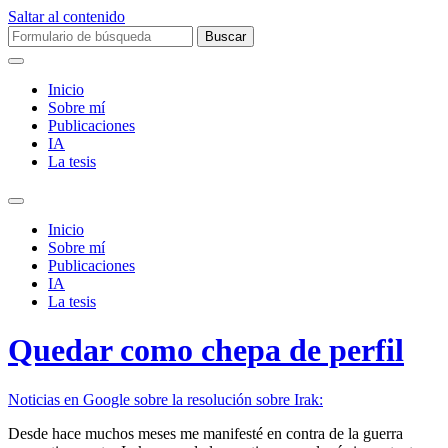
Saltar al contenido
Buscar:
Inicio
Sobre mí­
Publicaciones
IA
La tesis
Alternar
el
Inicio
campo
Sobre mí­
de
Publicaciones
búsqueda
IA
La tesis
Quedar como chepa de perfil
Noticias en Google sobre la resolución sobre Irak:
Desde hace muchos meses me manifesté en contra de la guerra