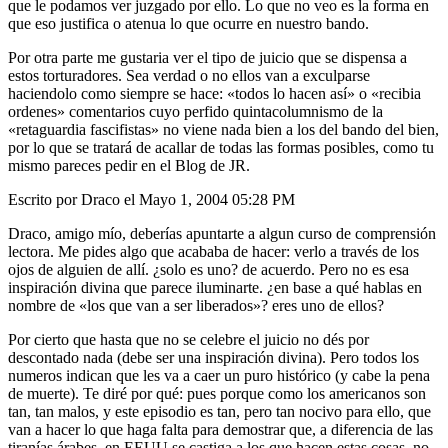
que le podamos ver juzgado por ello. Lo que no veo es la forma en
que eso justifica o atenua lo que ocurre en nuestro bando.
Por otra parte me gustaria ver el tipo de juicio que se dispensa a
estos torturadores. Sea verdad o no ellos van a exculparse
haciendolo como siempre se hace: «todos lo hacen así» o «recibia
ordenes» comentarios cuyo perfido quintacolumnismo de la
«retaguardia fascifistas» no viene nada bien a los del bando del bien,
por lo que se tratará de acallar de todas las formas posibles, como tu
mismo pareces pedir en el Blog de JR.
Escrito por Draco el Mayo 1, 2004 05:28 PM
Draco, amigo mío, deberías apuntarte a algun curso de comprensión
lectora. Me pides algo que acababa de hacer: verlo a través de los
ojos de alguien de allí. ¿solo es uno? de acuerdo. Pero no es esa
inspiración divina que parece iluminarte. ¿en base a qué hablas en
nombre de «los que van a ser liberados»? eres uno de ellos?
Por cierto que hasta que no se celebre el juicio no dés por
descontado nada (debe ser una inspiración divina). Pero todos los
numeros indican que les va a caer un puro histórico (y cabe la pena
de muerte). Te diré por qué: pues porque como los americanos son
tan, tan malos, y este episodio es tan, pero tan nocivo para ello, que
van a hacer lo que haga falta para demostrar que, a diferencia de las
tiranías árabes, en EEUU se castiga a los que hacen estas cosas, no