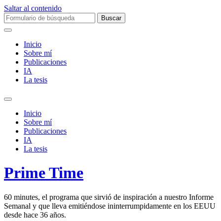
Saltar al contenido
Buscar:
Inicio
Sobre mí­
Publicaciones
IA
La tesis
Alternar
el
Inicio
campo
Sobre mí­
de
Publicaciones
búsqueda
IA
La tesis
Prime Time
60 minutes
, el programa que sirvió de inspiración a nuestro Informe
Semanal y que lleva emitiéndose ininterrumpidamente en los EEUU
desde hace 36 años.