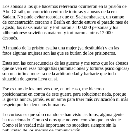
Los abusos a los que hacemos referencia ocurrieron en la prisión de
Abu Ghraib, un conocido centro de torturas y abusos de la era
Sadam. No pude evitar recordar que en Sachsenhausen, un campo
de concentración cercano a Berlín en donde estuve el pasado mes de
agosto, los nazis mataron y torturaron a 100.000 personas y los
«liberadores» soviéticos mataron y torturaron a otras 12.000
después.
Al mando de la prisión estaba una mujer (ya destituida) y en las
fotos algunas mujeres son las que se burlan de los prisioneros.
Estas son las consecuencias de las guerras y me temo que los abusos
que se ven en esas fotografías (humillaciones y torturas psicológicas)
son una ínfima muestra de la arbitrariedad y barbarie que toda
situación de guerra lleva en sí.
Ese es uno de los motivos que, en mi caso, me hicieron
posicionarme en contra de este guerra para solucionar nada, porque
la guerra nunca, jamás, es un arma para traer más civilización ni más
respeto por los derechos humanos.
Lo curioso es que sólo cuando se han visto las fotos, alguna gente
ha reaccionado. Como si ojos que no ven, corazón que no siente.
Como si la verdad más importante no sucediera siempre sin la
publicidad de los medios de comunicación.