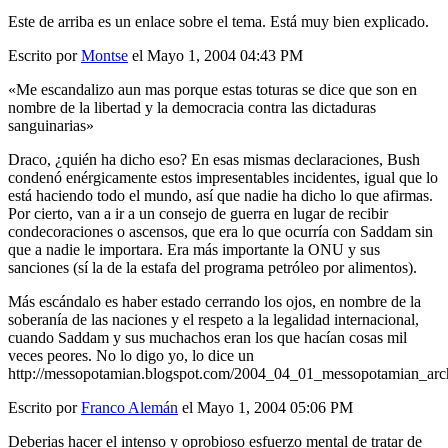
Este de arriba es un enlace sobre el tema. Está muy bien explicado.
Escrito por
Montse
el Mayo 1, 2004 04:43 PM
«Me escandalizo aun mas porque estas toturas se dice que son en
nombre de la libertad y la democracia contra las dictaduras
sanguinarias»
Draco, ¿quién ha dicho eso? En esas mismas declaraciones, Bush
condenó enérgicamente estos impresentables incidentes, igual que lo
está haciendo todo el mundo, así que nadie ha dicho lo que afirmas.
Por cierto, van a ir a un consejo de guerra en lugar de recibir
condecoraciones o ascensos, que era lo que ocurría con Saddam sin
que a nadie le importara. Era más importante la ONU y sus
sanciones (sí la de la estafa del programa petróleo por alimentos).
Más escándalo es haber estado cerrando los ojos, en nombre de la
soberanía de las naciones y el respeto a la legalidad internacional,
cuando Saddam y sus muchachos eran los que hacían cosas mil
veces peores. No lo digo yo, lo dice un
http://messopotamian.blogspot.com/2004_04_01_messopotamian_ar
Escrito por
Franco Alemán
el Mayo 1, 2004 05:06 PM
Deberias hacer el intenso y oprobioso esfuerzo mental de tratar de