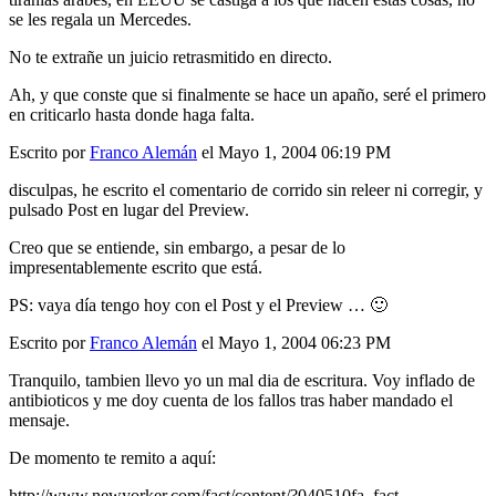
se les regala un Mercedes.
No te extrañe un juicio retrasmitido en directo.
Ah, y que conste que si finalmente se hace un apaño, seré el primero
en criticarlo hasta donde haga falta.
Escrito por
Franco Alemán
el Mayo 1, 2004 06:19 PM
disculpas, he escrito el comentario de corrido sin releer ni corregir, y
pulsado Post en lugar del Preview.
Creo que se entiende, sin embargo, a pesar de lo
impresentablemente escrito que está.
PS: vaya día tengo hoy con el Post y el Preview … 🙂
Escrito por
Franco Alemán
el Mayo 1, 2004 06:23 PM
Tranquilo, tambien llevo yo un mal dia de escritura. Voy inflado de
antibioticos y me doy cuenta de los fallos tras haber mandado el
mensaje.
De momento te remito a aquí:
http://www.newyorker.com/fact/content/?040510fa_fact