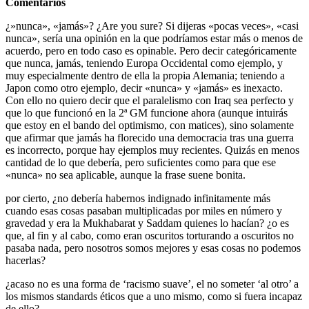
Comentarios
¿»nunca», «jamás»? ¿Are you sure? Si dijeras «pocas veces», «casi
nunca», sería una opinión en la que podríamos estar más o menos de
acuerdo, pero en todo caso es opinable. Pero decir categóricamente
que nunca, jamás, teniendo Europa Occidental como ejemplo, y
muy especialmente dentro de ella la propia Alemania; teniendo a
Japon como otro ejemplo, decir «nunca» y «jamás» es inexacto.
Con ello no quiero decir que el paralelismo con Iraq sea perfecto y
que lo que funcionó en la 2ª GM funcione ahora (aunque intuirás
que estoy en el bando del optimismo, con matices), sino solamente
que afirmar que jamás ha florecido una democracia tras una guerra
es incorrecto, porque hay ejemplos muy recientes. Quizás en menos
cantidad de lo que debería, pero suficientes como para que ese
«nunca» no sea aplicable, aunque la frase suene bonita.
por cierto, ¿no debería habernos indignado infinitamente más
cuando esas cosas pasaban multiplicadas por miles en número y
gravedad y era la Mukhabarat y Saddam quienes lo hacían? ¿o es
que, al fin y al cabo, como eran oscuritos torturando a oscuritos no
pasaba nada, pero nosotros somos mejores y esas cosas no podemos
hacerlas?
¿acaso no es una forma de ‘racismo suave’, el no someter ‘al otro’ a
los mismos standards éticos que a uno mismo, como si fuera incapaz
de ello?