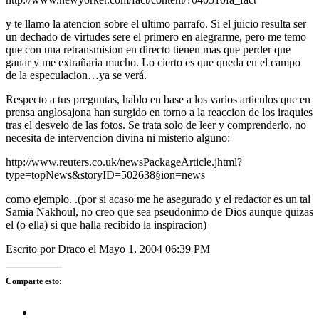
y te llamo la atencion sobre el ultimo parrafo. Si el juicio resulta ser
un dechado de virtudes sere el primero en alegrarme, pero me temo
que con una retransmision en directo tienen mas que perder que
ganar y me extrañaria mucho. Lo cierto es que queda en el campo
de la especulacion…ya se verá.
Respecto a tus preguntas, hablo en base a los varios articulos que en
prensa anglosajona han surgido en torno a la reaccion de los iraquies
tras el desvelo de las fotos. Se trata solo de leer y comprenderlo, no
necesita de intervencion divina ni misterio alguno:
http://www.reuters.co.uk/newsPackageArticle.jhtml?
type=topNews&storyID=502638§ion=news
como ejemplo. .(por si acaso me he asegurado y el redactor es un tal
Samia Nakhoul, no creo que sea pseudonimo de Dios aunque quizas
el (o ella) si que halla recibido la inspiracion)
Escrito por Draco el Mayo 1, 2004 06:39 PM
Comparte esto: