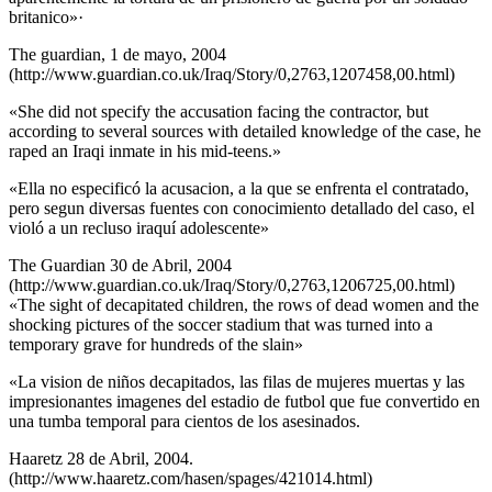
britanico»·
The guardian, 1 de mayo, 2004
(http://www.guardian.co.uk/Iraq/Story/0,2763,1207458,00.html)
«She did not specify the accusation facing the contractor, but
according to several sources with detailed knowledge of the case, he
raped an Iraqi inmate in his mid-teens.»
«Ella no especificó la acusacion, a la que se enfrenta el contratado,
pero segun diversas fuentes con conocimiento detallado del caso, el
violó a un recluso iraquí adolescente»
The Guardian 30 de Abril, 2004
(http://www.guardian.co.uk/Iraq/Story/0,2763,1206725,00.html)
«The sight of decapitated children, the rows of dead women and the
shocking pictures of the soccer stadium that was turned into a
temporary grave for hundreds of the slain»
«La vision de niños decapitados, las filas de mujeres muertas y las
impresionantes imagenes del estadio de futbol que fue convertido en
una tumba temporal para cientos de los asesinados.
Haaretz 28 de Abril, 2004.
(http://www.haaretz.com/hasen/spages/421014.html)