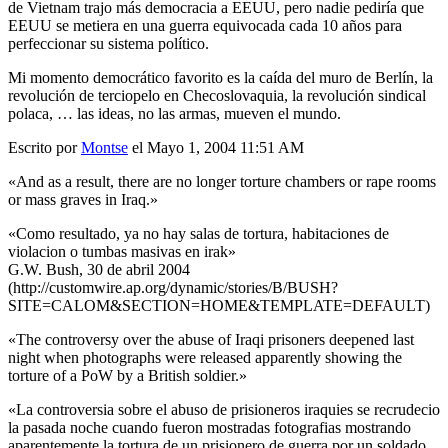
de Vietnam trajo más democracia a EEUU, pero nadie pediría que
EEUU se metiera en una guerra equivocada cada 10 años para
perfeccionar su sistema político.
Mi momento democrático favorito es la caída del muro de Berlín, la
revolución de terciopelo en Checoslovaquia, la revolución sindical
polaca, … las ideas, no las armas, mueven el mundo.
Escrito por
Montse
el Mayo 1, 2004 11:51 AM
«And as a result, there are no longer torture chambers or rape rooms
or mass graves in Iraq.»
«Como resultado, ya no hay salas de tortura, habitaciones de
violacion o tumbas masivas en irak»
G.W. Bush, 30 de abril 2004
(http://customwire.ap.org/dynamic/stories/B/BUSH?
SITE=CALOM&SECTION=HOME&TEMPLATE=DEFAULT)
«The controversy over the abuse of Iraqi prisoners deepened last
night when photographs were released apparently showing the
torture of a PoW by a British soldier.»
«La controversia sobre el abuso de prisioneros iraquies se recrudecio
la pasada noche cuando fueron mostradas fotografias mostrando
aparentemente la tortura de un prisionero de guerra por un soldado