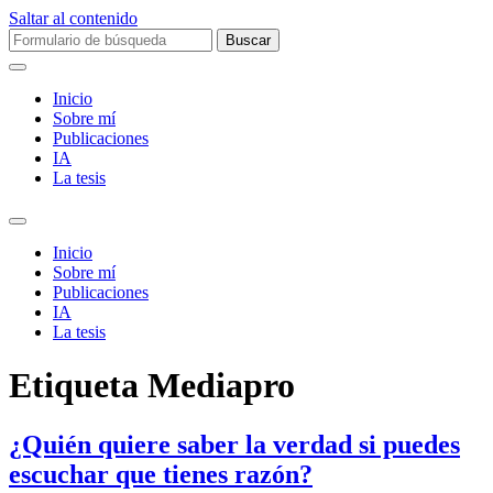
Saltar al contenido
Buscar:
Inicio
Sobre mí­
Publicaciones
IA
La tesis
Alternar
el
Inicio
campo
Sobre mí­
de
Publicaciones
búsqueda
IA
La tesis
Etiqueta
Mediapro
¿Quién quiere saber la verdad si puedes
escuchar que tienes razón?