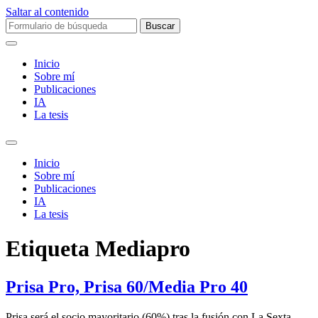
Saltar al contenido
Buscar:
Inicio
Sobre mí­
Publicaciones
IA
La tesis
Alternar
el
Inicio
campo
Sobre mí­
de
Publicaciones
búsqueda
IA
La tesis
Etiqueta
Mediapro
Prisa Pro, Prisa 60/Media Pro 40
Prisa será el socio mayoritario (60%) tras la fusión con La Sexta