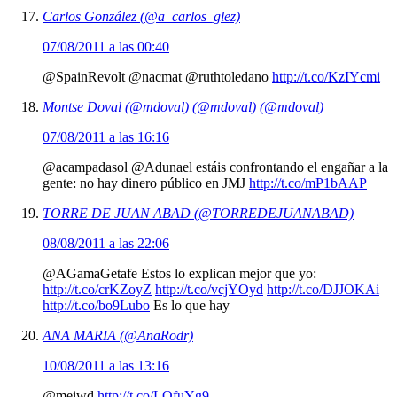
Carlos González (@a_carlos_glez)
07/08/2011 a las 00:40
@SpainRevolt @nacmat @ruthtoledano
http://t.co/KzIYcmi
Montse Doval (@mdoval) (@mdoval) (@mdoval)
07/08/2011 a las 16:16
@acampadasol @Adunael estáis confrontando el engañar a la
gente: no hay dinero público en JMJ
http://t.co/mP1bAAP
TORRE DE JUAN ABAD (@TORREDEJUANABAD)
08/08/2011 a las 22:06
@AGamaGetafe Estos lo explican mejor que yo:
http://t.co/crKZoyZ
http://t.co/vcjYOyd
http://t.co/DJJOKAi
http://t.co/bo9Lubo
Es lo que hay
ANA MARIA (@AnaRodr)
10/08/2011 a las 13:16
@meiwd
http://t.co/LQfuYg9