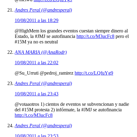
Andres Peral (@andresperal)
10/08/2011 a las 18:29
@HighMem los grandes eventos cuestan siempre dinero al
Estado, la #JMJ se autofinancia
http://t.co/M3ucFc8
pero el
#15M ya no es neutral
ANA MARIA (@AnaRodr)
10/08/2011 a las 22:02
@Su_Urruti @pedroj_ramirez
http://t.co/LQfuYg9
Andres Peral (@andresperal)
10/08/2011 a las 23:43
@votaaotros 1) cientos de eventos se subvencionan y nadie
del #15M protesta 2) infórmate, la #JMJ se autofinancia
http://t.co/M3ucFc8
Andres Peral (@andresperal)
10/08/2011 a las 23:53