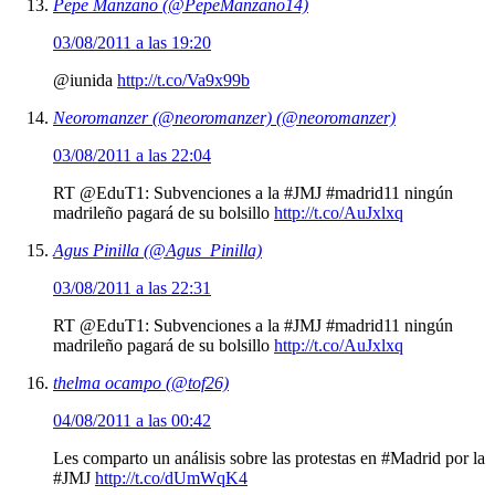
Pepe Manzano (@PepeManzano14)
03/08/2011 a las 19:20
@iunida
http://t.co/Va9x99b
Neoromanzer (@neoromanzer) (@neoromanzer)
03/08/2011 a las 22:04
RT @EduT1: Subvenciones a la #JMJ #madrid11 ningún
madrileño pagará de su bolsillo
http://t.co/AuJxlxq
Agus Pinilla (@Agus_Pinilla)
03/08/2011 a las 22:31
RT @EduT1: Subvenciones a la #JMJ #madrid11 ningún
madrileño pagará de su bolsillo
http://t.co/AuJxlxq
thelma ocampo (@tof26)
04/08/2011 a las 00:42
Les comparto un análisis sobre las protestas en #Madrid por la
#JMJ
http://t.co/dUmWqK4