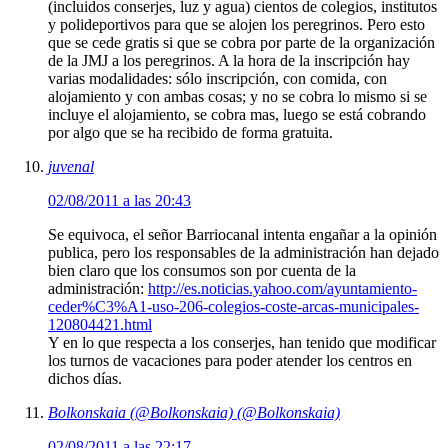
(incluidos conserjes, luz y agua) cientos de colegios, institutos
y polideportivos para que se alojen los peregrinos. Pero esto
que se cede gratis si que se cobra por parte de la organización
de la JMJ a los peregrinos. A la hora de la inscripción hay
varias modalidades: sólo inscripción, con comida, con
alojamiento y con ambas cosas; y no se cobra lo mismo si se
incluye el alojamiento, se cobra mas, luego se está cobrando
por algo que se ha recibido de forma gratuita.
juvenal
02/08/2011 a las 20:43
Se equivoca, el señor Barriocanal intenta engañar a la opinión
publica, pero los responsables de la administración han dejado
bien claro que los consumos son por cuenta de la
administración:
http://es.noticias.yahoo.com/ayuntamiento-
ceder%C3%A1-uso-206-colegios-coste-arcas-municipales-
120804421.html
Y en lo que respecta a los conserjes, han tenido que modificar
los turnos de vacaciones para poder atender los centros en
dichos días.
Bolkonskaia (@Bolkonskaia) (@Bolkonskaia)
02/08/2011 a las 22:17