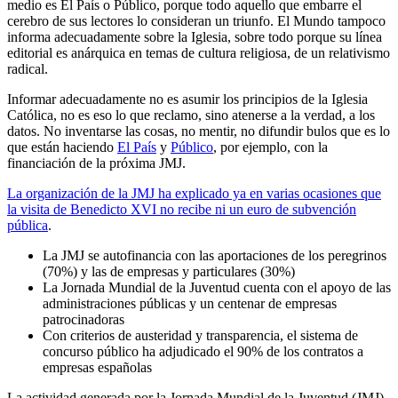
medio es El País o Público, porque todo aquello que embarre el
cerebro de sus lectores lo consideran un triunfo. El Mundo tampoco
informa adecuadamente sobre la Iglesia, sobre todo porque su línea
editorial es anárquica en temas de cultura religiosa, de un relativismo
radical.
Informar adecuadamente no es asumir los principios de la Iglesia
Católica, no es eso lo que reclamo, sino atenerse a la verdad, a los
datos. No inventarse las cosas, no mentir, no difundir bulos que es lo
que están haciendo
El País
y
Público
, por ejemplo, con la
financiación de la próxima JMJ.
La organización de la JMJ ha explicado ya en varias ocasiones que
la visita de Benedicto XVI no recibe ni un euro de subvención
pública
.
La JMJ se autofinancia con las aportaciones de los peregrinos
(70%) y las de empresas y particulares (30%)
La Jornada Mundial de la Juventud cuenta con el apoyo de las
administraciones públicas y un centenar de empresas
patrocinadoras
Con criterios de austeridad y transparencia, el sistema de
concurso público ha adjudicado el 90% de los contratos a
empresas españolas
La actividad generada por la Jornada Mundial de la Juventud (JMJ)