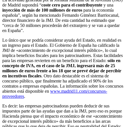
de Madrid supondrá “
coste cero para el contribuyente
y una
inyección de más de 100 millones de euros
para la economía
española”, según ha mencionado Fernando Giménez Barriocanal,
director financiero de la JMJ. De esta cantidad ha estimado que
“cerca de 50 millones procederán del extranjero y se van a quedar
en España”.
Lo único que se podría considerar ayuda del Estado, en realidad es
un ingreso para el Estado. El Gobierno de España ha calificado la
JMJ de «acontecimiento de excepcional interés público», lo cual
implica beneficios fiscales para los patrocinadores. Estas facilidades
para las empresas revierten en un beneficio para el Estado:
sólo en
concepto de IVA, en el caso de la JMJ, ingresará más de 25
millones de euros frente a los 18 que se prevé dejar de percibir
en incentivos fiscales
. Otro dato destacable es el sistema de
concurso público, que finalmente ha adjudicado el 90% de los
contratos a empresas españolas. La información sobre los concursos
abiertos está disponible en
www.madrid11.com/concursos-
proveedores
.
Es decir: las empresas patrocinadoras pueden deducir de sus
impuestos parte de las ayudas que dan a la JMJ, pero eso es porque
Hacienda piensa que el impacto económico de ese «acontecimiento
de excepcional interés público» da más beneficios a las arcas
públicas que lo que deja de percibir. Eso es neutralidad del Estado: