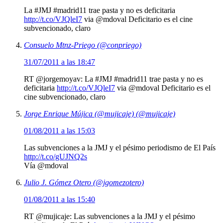
La #JMJ #madrid11 trae pasta y no es deficitaria
http://t.co/VJQleI7
via @mdoval Deficitario es el cine
subvencionado, claro
Consuelo Mtnz-Priego (@conpriego)
31/07/2011 a las 18:47
RT @jorgemoyav: La #JMJ #madrid11 trae pasta y no es
deficitaria
http://t.co/VJQleI7
via @mdoval Deficitario es el
cine subvencionado, claro
Jorge Enrique Mújica (@mujicaje) (@mujicaje)
01/08/2011 a las 15:03
Las subvenciones a la JMJ y el pésimo periodismo de El País
http://t.co/gUJNQ2s
Vía @mdoval
Julio J. Gómez Otero (@jgomezotero)
01/08/2011 a las 15:40
RT @mujicaje: Las subvenciones a la JMJ y el pésimo