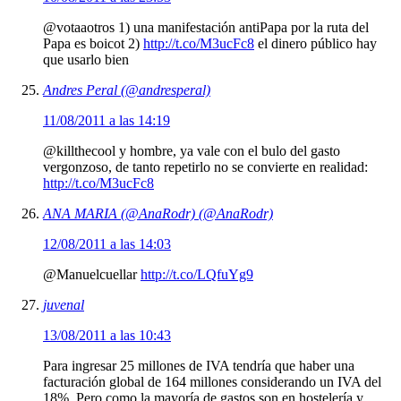
@votaaotros 1) una manifestación antiPapa por la ruta del
Papa es boicot 2)
http://t.co/M3ucFc8
el dinero público hay
que usarlo bien
Andres Peral (@andresperal)
11/08/2011 a las 14:19
@killthecool y hombre, ya vale con el bulo del gasto
vergonzoso, de tanto repetirlo no se convierte en realidad:
http://t.co/M3ucFc8
ANA MARIA (@AnaRodr) (@AnaRodr)
12/08/2011 a las 14:03
@Manuelcuellar
http://t.co/LQfuYg9
juvenal
13/08/2011 a las 10:43
Para ingresar 25 millones de IVA tendría que haber una
facturación global de 164 millones considerando un IVA del
18%. Pero como la mayoría de gastos son en hostelería y