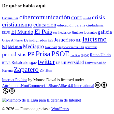
De qué se habla aquí
cibercomunicación
crisis
COPE
Cadena Ser
covid
cristianismo
educación
educación para la ciudadaní­a
El País
El Mundo
galicia
Federico Jiménez Losantos
EEUU
epc
laicismo
Jesucristo
IA
Gripe A
indignados
irak
JMJ
Humor
Mediapro
lssi
McLuhan
Navidad
Negociación con ETA
pederastia
Prisa
PSOE
PP
periodistas
Reino Unido
rajoy
Público
twitter
universidad
sgae
Rubalcaba
RTVE
UE
Universidad de
Zapatero
ZP
Navarra
áfrica
Internet Política
by
Montse Doval
is licensed under
Attribution-NonCommercial-ShareAlike 4.0 International
© 2026
— Funciona gracias a
WordPress