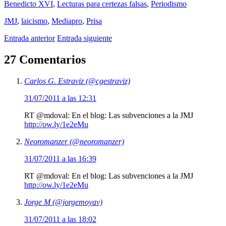
Benedicto XVI
,
Lecturas para certezas falsas
,
Periodismo
JMJ
,
laicismo
,
Mediapro
,
Prisa
Entrada anterior
Entrada siguiente
27 Comentarios
Carlos G. Estraviz (@cgestraviz)
31/07/2011 a las 12:31
RT @mdoval: En el blog: Las subvenciones a la JMJ
http://ow.ly/1e2eMu
Neoromanzer (@neoromanzer)
31/07/2011 a las 16:39
RT @mdoval: En el blog: Las subvenciones a la JMJ
http://ow.ly/1e2eMu
Jorge M (@jorgemoyav)
31/07/2011 a las 18:02