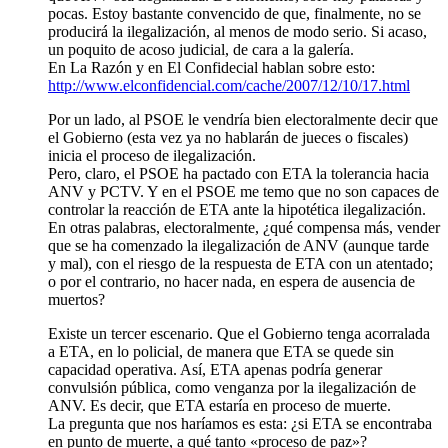
pocas. Estoy bastante convencido de que, finalmente, no se
producirá la ilegalización, al menos de modo serio. Si acaso,
un poquito de acoso judicial, de cara a la galería.
En La Razón y en El Confidecial hablan sobre esto:
http://www.elconfidencial.com/cache/2007/12/10/17.html
Por un lado, al PSOE le vendría bien electoralmente decir que
el Gobierno (esta vez ya no hablarán de jueces o fiscales)
inicia el proceso de ilegalización.
Pero, claro, el PSOE ha pactado con ETA la tolerancia hacia
ANV y PCTV. Y en el PSOE me temo que no son capaces de
controlar la reacción de ETA ante la hipotética ilegalización.
En otras palabras, electoralmente, ¿qué compensa más, vender
que se ha comenzado la ilegalización de ANV (aunque tarde
y mal), con el riesgo de la respuesta de ETA con un atentado;
o por el contrario, no hacer nada, en espera de ausencia de
muertos?
Existe un tercer escenario. Que el Gobierno tenga acorralada
a ETA, en lo policial, de manera que ETA se quede sin
capacidad operativa. Así, ETA apenas podría generar
convulsión pública, como venganza por la ilegalización de
ANV. Es decir, que ETA estaría en proceso de muerte.
La pregunta que nos haríamos es esta: ¿si ETA se encontraba
en punto de muerte, a qué tanto «proceso de paz»?