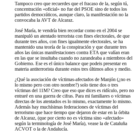
Tampoco creo que recuerdes que el fracaso de la, según tú,
concentración «oficial» no fue del PSOE sino de todos los
partidos democráticos, aunque claro, la manifestación no la
convocaba la AVT de Alcaraz.
José María, te vendría bien recordar como en el 2004 se
manipuló un atentado terrorista con fines electorales, de que
durante tres años, con fines igualmente electorales, se ha
mantenido una teoría de la conspiración y que durante tres
años las únicas manifestaciones contra ETA que valían eran
en las que se insultaba cuando no zarandeaba a miembros del
Gobierno. Ese es el único balance que podeis presentar en
materia antiterrorista durante estos tres últimos años y medio.
¿Qué la asociación de víctimas-afectados de Manjón (¿no es
lo mismo pero con otro nombre?) solo tiene dos o tres
víctimas del 11M? Creo que eso que dices es ridículo, pero no
entraré en una guerra de cifras. Para mi familiares o víctimas
directas de los atentados es lo mismo, exactamente lo mismo.
Además hay muchísimas federaciones de víctimas del
terrorismo que hace tiempo que dejaron de estar en la órbita
de Alcaraz, (que por cierto no es víctima sino «afectado»
según la terminología de José María), vease la de Cataluña
ACVOT o la de Andalucía.