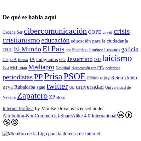
De qué se habla aquí
cibercomunicación
crisis
COPE
Cadena Ser
covid
cristianismo
educación
educación para la ciudadaní­a
El País
El Mundo
galicia
Federico Jiménez Losantos
EEUU
epc
laicismo
Jesucristo
IA
Gripe A
indignados
irak
JMJ
Humor
Mediapro
lssi
McLuhan
Navidad
Negociación con ETA
pederastia
Prisa
PSOE
PP
periodistas
Reino Unido
rajoy
Público
twitter
universidad
sgae
Rubalcaba
RTVE
UE
Universidad de
Zapatero
ZP
Navarra
áfrica
Internet Política
by
Montse Doval
is licensed under
Attribution-NonCommercial-ShareAlike 4.0 International