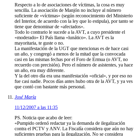
Respecto a lo de asociaciones de víctimas, la cosa es muy
sencilla. La asociación de Manjón no incluye al número
suficiente de «víctimas» (según reconocimiento del Ministerio
del Interior, de acuerdo con la ley que lo estipula), por tanto se
tiene que denominar de «afectados».
Todo lo contrario le sucede a la AVT, a cuyo presidente el
«moderado» El País llama «lunático». La AVT es la
mayoritaria, te guste o no.
La manifestación de la UGT que mencionas es de hace casi
un año, y congregó a menos de la mitad que la convocada
casi en las mismas fechas por el Foro de Ermua (o AVT, no
recuerdo con precisión). Pero el número de asistentes, ya hace
un año, era muy diferente.
Y la del otro día era una manifestación «oficial», y por eso no
fue casi nadie. Pocos días antes hubo otra de la AVT, y ya ves
que contó con bastante más personal.
José María
11/12/2007 a las 11:35
PS. Noticia que acabo de leer:
«Pumpido ordenó redactar ya la demanda de ilegalización
contra el PCTV y ANV. La Fiscalía considera que aún no hay
suficientes pruebas para la ilegalización. No se considera