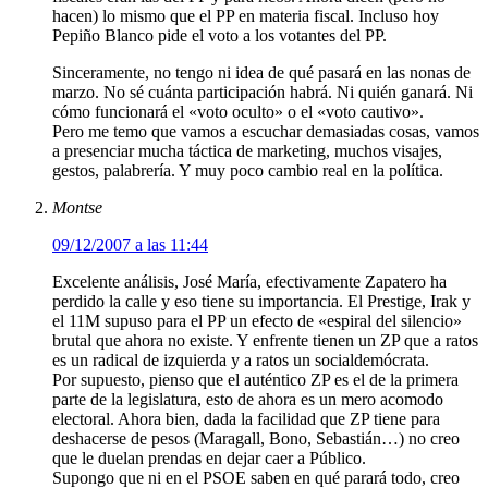
hacen) lo mismo que el PP en materia fiscal. Incluso hoy
Pepiño Blanco pide el voto a los votantes del PP.
Sinceramente, no tengo ni idea de qué pasará en las nonas de
marzo. No sé cuánta participación habrá. Ni quién ganará. Ni
cómo funcionará el «voto oculto» o el «voto cautivo».
Pero me temo que vamos a escuchar demasiadas cosas, vamos
a presenciar mucha táctica de marketing, muchos visajes,
gestos, palabrería. Y muy poco cambio real en la política.
Montse
09/12/2007 a las 11:44
Excelente análisis, José María, efectivamente Zapatero ha
perdido la calle y eso tiene su importancia. El Prestige, Irak y
el 11M supuso para el PP un efecto de «espiral del silencio»
brutal que ahora no existe. Y enfrente tienen un ZP que a ratos
es un radical de izquierda y a ratos un socialdemócrata.
Por supuesto, pienso que el auténtico ZP es el de la primera
parte de la legislatura, esto de ahora es un mero acomodo
electoral. Ahora bien, dada la facilidad que ZP tiene para
deshacerse de pesos (Maragall, Bono, Sebastián…) no creo
que le duelan prendas en dejar caer a Público.
Supongo que ni en el PSOE saben en qué parará todo, creo