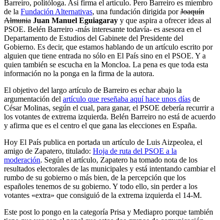
Barreiro, politóloga. Así firma el artículo. Pero Barreiro es miembro
de la
Fundación Alternativas
, una fundación dirigida por
Joaquín
Almunia
Juan Manuel Eguiagaray
y que aspira a ofrecer ideas al
PSOE. Belén Barreiro -más interesante todavía- es asesora en el
Departamento de Estudios del Gabinete del Presidente del
Gobierno. Es decir, que estamos hablando de un artículo escrito por
alguien que tiene entrada no sólo en El País sino en el PSOE. Y a
quien también se escucha en la Moncloa. La pena es que toda esta
información no la ponga en la firma de la autora.
El objetivo del largo artículo de Barreiro es echar abajo la
argumentación del
artículo que reseñaba aquí hace unos días
de
César Molinas, según el cual, para ganar, el PSOE debería recurrir a
los votantes de extrema izquierda. Belén Barreiro no está de acuerdo
y afirma que es el centro el que gana las elecciones en España.
Hoy El País publica en portada un artículo de Luis Aizpeolea, el
amigo de Zapatero, titulado:
Hoja de ruta del PSOE a la
moderación
. Según el artículo, Zapatero ha tomado nota de los
resultados electorales de las municipales y está intentando cambiar el
rumbo de su gobierno o más bien, de la percepción que los
españoles tenemos de su gobierno. Y todo ello, sin perder a los
votantes «extra» que consiguió de la extrema izquierda el 14-M.
Este post lo pongo en la categoría Prisa y Mediapro porque también