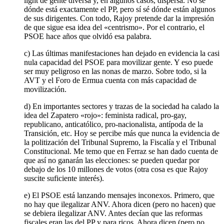
light de gente diversa y, en algunos casos, dispersa. No sé
dónde está exactamente el PP, pero sí sé dónde están algunos
de sus dirigentes. Con todo, Rajoy pretende dar la impresión
de que sigue esa idea del «centrismo». Por el contrario, el
PSOE hace años que olvidó esa palabra.
c) Las últimas manifestaciones han dejado en evidencia la casi
nula capacidad del PSOE para movilizar gente. Y eso puede
ser muy peligroso en las nonas de marzo. Sobre todo, si la
AVT y el Foro de Ermua cuenta con más capacidad de
movilización.
d) En importantes sectores y trazas de la sociedad ha calado la
idea del Zapatero «rojo»: feminista radical, pro-gay,
republicano, anticatólico, pro-nacionalista, antípoda de la
Transición, etc. Hoy se percibe más que nunca la evidencia de
la politización del Tribunal Supremo, la Fiscalía y el Tribunal
Constitucional. Me temo que en Ferraz se han dado cuenta de
que así no ganarán las elecciones: se pueden quedar por
debajo de los 10 millones de votos (otra cosa es que Rajoy
suscite suficiente interés).
e) El PSOE está lanzando mensajes inconexos. Primero, que
no hay que ilegalizar ANV. Ahora dicen (pero no hacen) que
se debiera ilegalizar ANV. Antes decían que las reformas
fiscales eran las del PP y para ricos. Ahora dicen (pero no