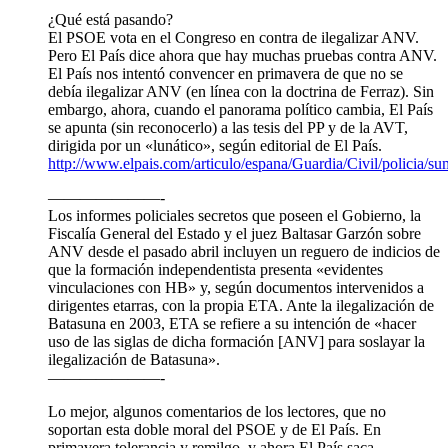
¿Qué está pasando?
El PSOE vota en el Congreso en contra de ilegalizar ANV.
Pero El País dice ahora que hay muchas pruebas contra ANV.
El País nos intentó convencer en primavera de que no se
debía ilegalizar ANV (en línea con la doctrina de Ferraz). Sin
embargo, ahora, cuando el panorama político cambia, El País
se apunta (sin reconocerlo) a las tesis del PP y de la AVT,
dirigida por un «lunático», según editorial de El País.
http://www.elpais.com/articulo/espana/Guardia/Civil/policia/
———————-
Los informes policiales secretos que poseen el Gobierno, la
Fiscalía General del Estado y el juez Baltasar Garzón sobre
ANV desde el pasado abril incluyen un reguero de indicios de
que la formación independentista presenta «evidentes
vinculaciones con HB» y, según documentos intervenidos a
dirigentes etarras, con la propia ETA. Ante la ilegalización de
Batasuna en 2003, ETA se refiere a su intención de «hacer
uso de las siglas de dicha formación [ANV] para soslayar la
ilegalización de Batasuna».
———————-
Lo mejor, algunos comentarios de los lectores, que no
soportan esta doble moral del PSOE y de El País. En
primavera tolerancia y remilgo, y ahora El País saca