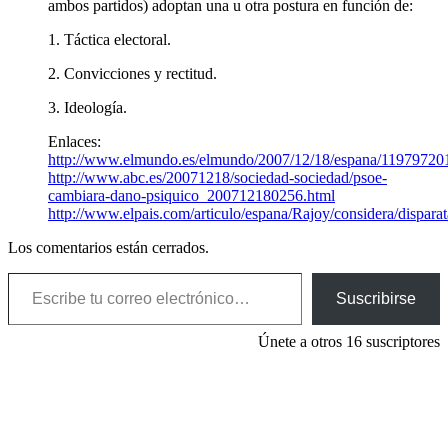
ambos partidos) adoptan una u otra postura en función de:
1. Táctica electoral.
2. Convicciones y rectitud.
3. Ideología.
Enlaces:
http://www.elmundo.es/elmundo/2007/12/18/espana/11979720
http://www.abc.es/20071218/sociedad-sociedad/psoe-
cambiara-dano-psiquico_200712180256.html
http://www.elpais.com/articulo/espana/Rajoy/considera/dispar
Los comentarios están cerrados.
Escribe tu correo electrónico…
Suscribirse
Únete a otros 16 suscriptores