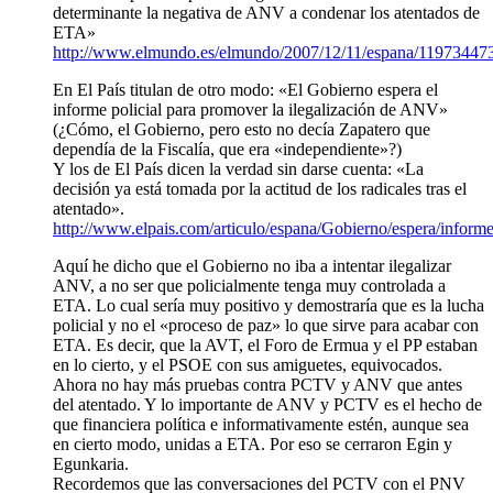
determinante la negativa de ANV a condenar los atentados de
ETA»
http://www.elmundo.es/elmundo/2007/12/11/espana/11973447
En El País titulan de otro modo: «El Gobierno espera el
informe policial para promover la ilegalización de ANV»
(¿Cómo, el Gobierno, pero esto no decía Zapatero que
dependía de la Fiscalía, que era «independiente»?)
Y los de El País dicen la verdad sin darse cuenta: «La
decisión ya está tomada por la actitud de los radicales tras el
atentado».
http://www.elpais.com/articulo/espana/Gobierno/espera/infor
Aquí he dicho que el Gobierno no iba a intentar ilegalizar
ANV, a no ser que policialmente tenga muy controlada a
ETA. Lo cual sería muy positivo y demostraría que es la lucha
policial y no el «proceso de paz» lo que sirve para acabar con
ETA. Es decir, que la AVT, el Foro de Ermua y el PP estaban
en lo cierto, y el PSOE con sus amiguetes, equivocados.
Ahora no hay más pruebas contra PCTV y ANV que antes
del atentado. Y lo importante de ANV y PCTV es el hecho de
que financiera política e informativamente estén, aunque sea
en cierto modo, unidas a ETA. Por eso se cerraron Egin y
Egunkaria.
Recordemos que las conversaciones del PCTV con el PNV