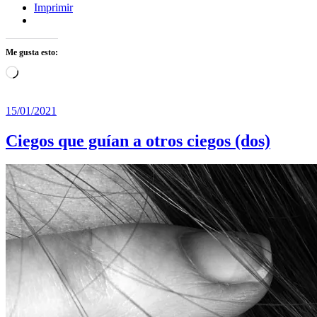
Imprimir
Me gusta esto:
Cargando...
15/01/2021
Ciegos que guían a otros ciegos (dos)