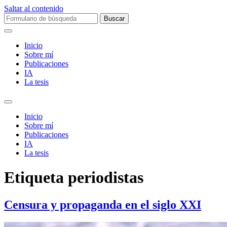
Saltar al contenido
Buscar:
Inicio
Sobre mí­
Publicaciones
IA
La tesis
Alternar
el
Inicio
campo
Sobre mí­
de
Publicaciones
búsqueda
IA
La tesis
Etiqueta
periodistas
Censura y propaganda en el siglo XXI