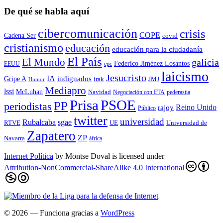
De qué se habla aquí
cibercomunicación
crisis
COPE
Cadena Ser
covid
cristianismo
educación
educación para la ciudadaní­a
El País
El Mundo
galicia
Federico Jiménez Losantos
EEUU
epc
laicismo
Jesucristo
IA
Gripe A
indignados
irak
JMJ
Humor
Mediapro
lssi
McLuhan
Navidad
Negociación con ETA
pederastia
Prisa
PSOE
PP
periodistas
Reino Unido
rajoy
Público
twitter
universidad
sgae
Rubalcaba
RTVE
UE
Universidad de
Zapatero
ZP
Navarra
áfrica
Internet Política
by
Montse Doval
is licensed under
Attribution-NonCommercial-ShareAlike 4.0 International
© 2026
— Funciona gracias a
WordPress