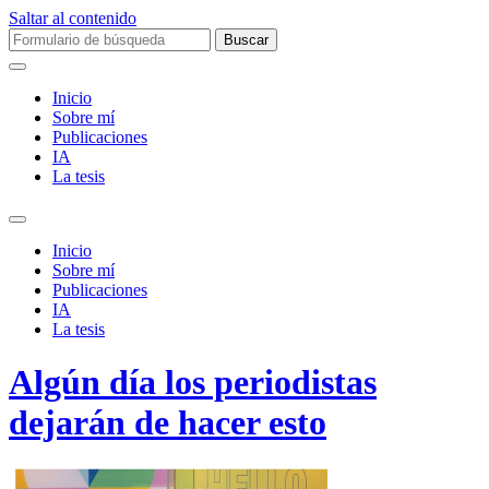
Saltar al contenido
Buscar:
Inicio
Sobre mí­
Publicaciones
IA
La tesis
Alternar
el
Inicio
campo
Sobre mí­
de
Publicaciones
búsqueda
IA
La tesis
Algún día los periodistas
dejarán de hacer esto