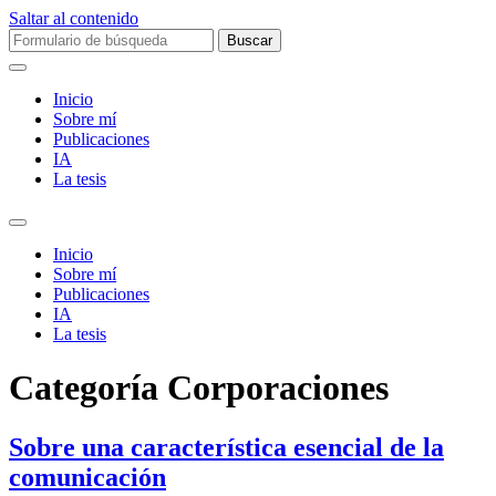
Saltar al contenido
Buscar:
Inicio
Sobre mí­
Publicaciones
IA
La tesis
Alternar
el
Inicio
campo
Sobre mí­
de
Publicaciones
búsqueda
IA
La tesis
Categoría
Corporaciones
Sobre una característica esencial de la
comunicación