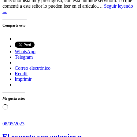
un economista muy prestigioso, con esta humilde servidora. Lo que
comenté a este señor lo pueden leer en el artículo,…
Seguir leyendo
→
Comparte esto:
WhatsApp
Telegram
Correo electrónico
Reddit
Imprimir
Me gusta esto:
Cargando...
08/05/2023
El experto con anteojeras