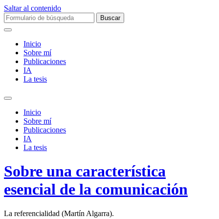
Saltar al contenido
Buscar:
Inicio
Sobre mí­
Publicaciones
IA
La tesis
Alternar
el
Inicio
campo
Sobre mí­
de
Publicaciones
búsqueda
IA
La tesis
Sobre una característica
esencial de la comunicación
La referencialidad (Martín Algarra).