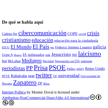
De qué se habla aquí
cibercomunicación
crisis
COPE
Cadena Ser
covid
cristianismo
educación
educación para la ciudadaní­a
El País
El Mundo
galicia
Federico Jiménez Losantos
EEUU
epc
laicismo
Jesucristo
IA
Gripe A
indignados
irak
JMJ
Humor
Mediapro
lssi
McLuhan
Navidad
Negociación con ETA
pederastia
Prisa
PSOE
PP
periodistas
Reino Unido
rajoy
Público
twitter
universidad
sgae
Rubalcaba
RTVE
UE
Universidad de
Zapatero
ZP
Navarra
áfrica
Internet Política
by
Montse Doval
is licensed under
Attribution-NonCommercial-ShareAlike 4.0 International