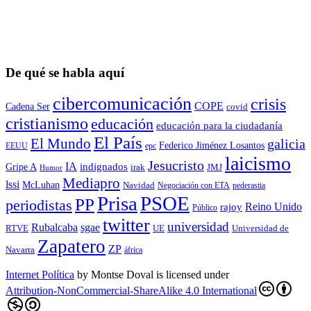
De qué se habla aquí
cibercomunicación
crisis
COPE
Cadena Ser
covid
cristianismo
educación
educación para la ciudadaní­a
El País
El Mundo
galicia
Federico Jiménez Losantos
EEUU
epc
laicismo
Jesucristo
IA
Gripe A
indignados
irak
JMJ
Humor
Mediapro
lssi
McLuhan
Navidad
Negociación con ETA
pederastia
Prisa
PSOE
PP
periodistas
Reino Unido
rajoy
Público
twitter
universidad
sgae
Rubalcaba
RTVE
UE
Universidad de
Zapatero
ZP
Navarra
áfrica
Internet Política
by
Montse Doval
is licensed under
Attribution-NonCommercial-ShareAlike 4.0 International