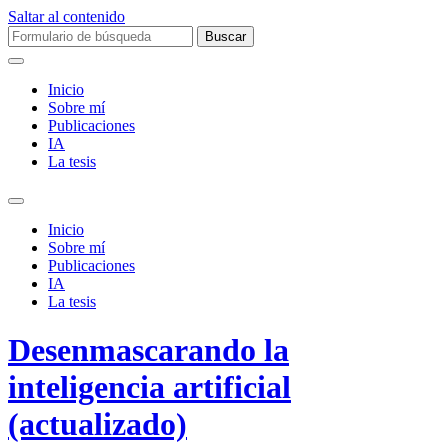
Saltar al contenido
Buscar:
Inicio
Sobre mí­
Publicaciones
IA
La tesis
Alternar
el
Inicio
campo
Sobre mí­
de
Publicaciones
búsqueda
IA
La tesis
Desenmascarando la
inteligencia artificial
(actualizado)