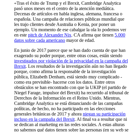
«Tras el éxito de Trump y el Brexit, Cambridge Analytica
pasó unos meses en el centro de la atención mediática.
Decenas de artículos en habla inglesa, alemana, francesa o
española. Una campaña de relaciones públicas mundial que
les trajo clientes desde Australia o Kenia, por poner un
ejemplo. Un momento de ese cabalgar la ola lo podemos ver
en este
pitch de Alexander Nix
. CA afirma que tienen
5.000
datos sobre cada americano
mayor de edad.
En junio de 2017 parece que se han dado cuenta de que han
exagerado su poder porque, entre otras cosas, están siendo
investigados por violación de la privacidad en la campaña del
Brexit
. Los resultados de la investigación aún no han llegado
porque, como afirma la responsable de la investigación
pública, Elizabeth Denham, está siendo muy complicado -
como era previsible- hacerse con los datos. Entre otros
obstáculos se han encontrado con que la UKIP (el partido de
Niegel Farage, impulsor del Brexit) ha recurrido al tribunal de
Derechos de la Información en el Reino Unido. Mientras,
Cambridge Analytica se está distanciando de las campañas
políticas, de hecho, no ha participado en las elecciones
generales británicas de 2017 y ahora
niegan su participación
incluso en la campaña del Brexit
. Al final va a resultar que ni
se dedican al marketing en las redes sociales. A estas alturas
no sabemos qué datos tienen sobre las personas (en su web se