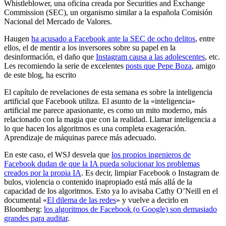
Whistleblower, una oficina creada por Securities and Exchange
Commission (SEC), un organismo similar a la española Comisión
Nacional del Mercado de Valores.
Haugen
ha acusado a Facebook ante la SEC de ocho delitos
, entre
ellos, el de mentir a los inversores sobre su papel en la
desinformación, el daño que
Instagram causa a las adolescentes
, etc.
Les recomiendo la serie de excelentes
posts que Pepe Boza
, amigo
de este blog, ha escrito
El capítulo de revelaciones de esta semana es sobre la inteligencia
artificial que Facebook utiliza. El asunto de la «inteligencia»
artificial me parece apasionante, es como un mito moderno, más
relacionado con la magia que con la realidad. Llamar inteligencia a
lo que hacen los algoritmos es una completa exageración.
Aprendizaje de máquinas parece más adecuado.
En este caso, el WSJ desvela que
los propios ingenieros de
Facebook dudan de que la IA pueda solucionar los problemas
creados por la propia IA
. Es decir, limpiar Facebook o Instagram de
bulos, violencia o contenido inapropiado está más allá de la
capacidad de los algoritmos. Esto ya lo avisaba Cathy O’Neill en el
documental «
El dilema de las redes
» y vuelve a decirlo en
Bloomberg:
los algoritmos de Facebook (o Google) son demasiado
grandes para auditar
.