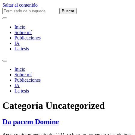
Saltar al contenido
Buscar:
Inicio
Sobre mí­
Publicaciones
IA
La tesis
Alternar
el
Inicio
campo
Sobre mí­
de
Publicaciones
búsqueda
IA
La tesis
Categoría
Uncategorized
Da pacem Domine
Ayer, cuarto aniversario del 11M, se hizo un homenaje a las víctimas